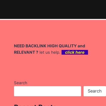
NEED BACKLINK HIGH QUALITY and
RELEVANT ?
let us help.
click here
Search
Search