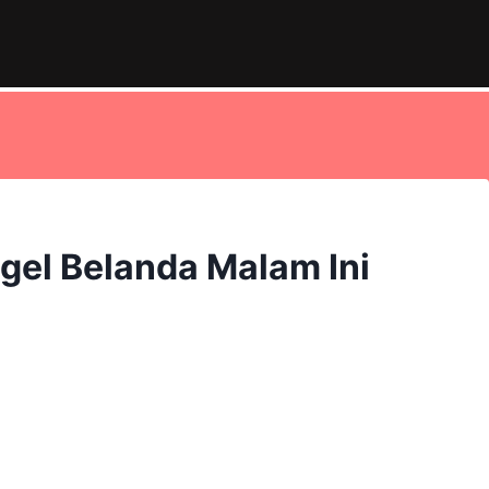
gel Belanda Malam Ini