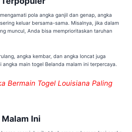
 Terpopuler
h mengamati pola angka ganjil dan genap, angka
 sering keluar bersama-sama. Misalnya, jika dalam
ring muncul, Anda bisa memprioritaskan taruhan
rulang, angka kembar, dan angka loncat juga
i angka main togel Belanda malam ini terpercaya.
a Bermain Togel Louisiana Paling
 Malam Ini