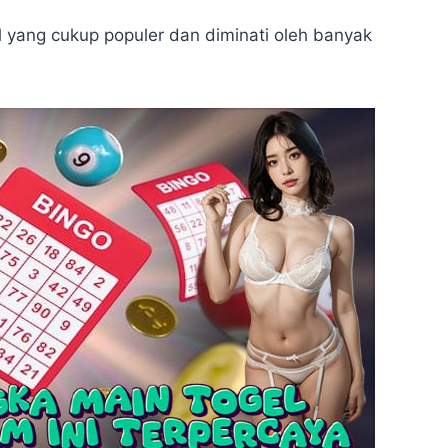
l yang cukup populer dan diminati oleh banyak