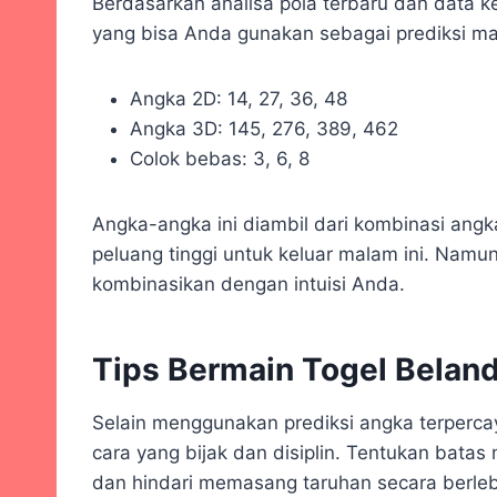
Berdasarkan analisa pola terbaru dan data k
yang bisa Anda gunakan sebagai prediksi mai
Angka 2D: 14, 27, 36, 48
Angka 3D: 145, 276, 389, 462
Colok bebas: 3, 6, 8
Angka-angka ini diambil dari kombinasi angka
peluang tinggi untuk keluar malam ini. Namun
kombinasikan dengan intuisi Anda.
Tips Bermain Togel Beland
Selain menggunakan prediksi angka terpercay
cara yang bijak dan disiplin. Tentukan batas
dan hindari memasang taruhan secara berleb