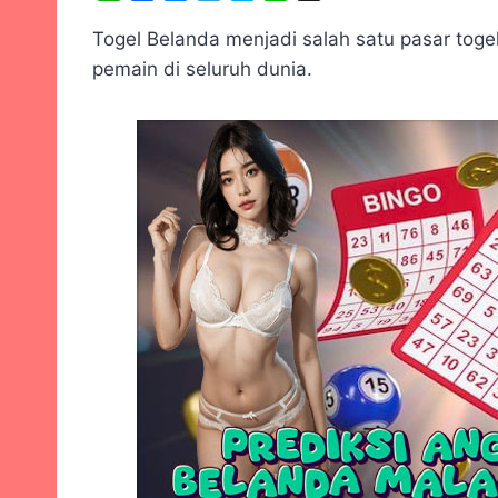
h
a
e
e
k
i
a
c
s
l
y
n
Togel Belanda menjadi salah satu pasar toge
t
e
s
e
p
e
pemain di seluruh dunia.
s
b
e
g
e
A
o
n
r
p
o
g
a
p
k
e
m
r