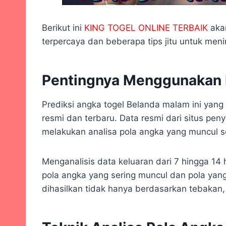
Berikut ini
KING TOGEL ONLINE TERBAIK
aka
terpercaya dan beberapa tips jitu untuk me
Pentingnya Menggunakan 
Prediksi angka togel Belanda malam ini yang
resmi dan terbaru. Data resmi dari situs pe
melakukan analisa pola angka yang muncul s
Menganalisis data keluaran dari 7 hingga 14 
pola angka yang sering muncul dan pola yang
dihasilkan tidak hanya berdasarkan tebakan, t