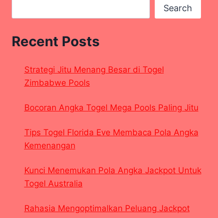
Search
Recent Posts
Strategi Jitu Menang Besar di Togel
Zimbabwe Pools
Bocoran Angka Togel Mega Pools Paling Jitu
Tips Togel Florida Eve Membaca Pola Angka
Kemenangan
Kunci Menemukan Pola Angka Jackpot Untuk
Togel Australia
Rahasia Mengoptimalkan Peluang Jackpot