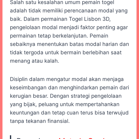
Salah satu kesalahan umum pemain togel
adalah tidak memiliki perencanaan modal yang
baik. Dalam permainan Togel Lisbon 3D,
pengelolaan modal menjadi faktor penting agar
permainan tetap berkelanjutan. Pemain
sebaiknya menentukan batas modal harian dan
tidak tergoda untuk bermain berlebihan saat
menang atau kalah.
Disiplin dalam mengatur modal akan menjaga
keseimbangan dan menghindarkan pemain dari
kerugian besar. Dengan strategi pengelolaan
yang bijak, peluang untuk mempertahankan
keuntungan dan tetap cuan terus bisa terwujud
tanpa tekanan finansial.