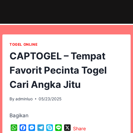
Skip
to
content
TOGEL ONLINE
CAPTOGEL – Tempat
Favorit Pecinta Togel
Cari Angka Jitu
By
adminluo
05/23/2025
Bagikan
W
F
M
T
S
L
X
Share