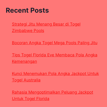
Recent Posts
Strategi Jitu Menang Besar di Togel
Zimbabwe Pools
Bocoran Angka Togel Mega Pools Paling Jitu
Tips Togel Florida Eve Membaca Pola Angka
Kemenangan
Kunci Menemukan Pola Angka Jackpot Untuk
Togel Australia
Rahasia Mengoptimalkan Peluang Jackpot
Untuk Togel Florida