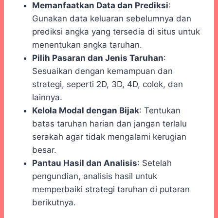
Memanfaatkan Data dan Prediksi
:
Gunakan data keluaran sebelumnya dan
prediksi angka yang tersedia di situs untuk
menentukan angka taruhan.
Pilih Pasaran dan Jenis Taruhan
:
Sesuaikan dengan kemampuan dan
strategi, seperti 2D, 3D, 4D, colok, dan
lainnya.
Kelola Modal dengan Bijak
: Tentukan
batas taruhan harian dan jangan terlalu
serakah agar tidak mengalami kerugian
besar.
Pantau Hasil dan Analisis
: Setelah
pengundian, analisis hasil untuk
memperbaiki strategi taruhan di putaran
berikutnya.