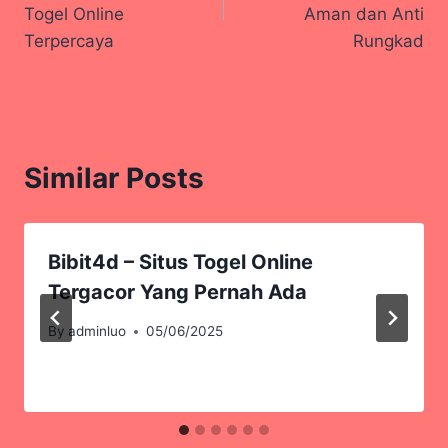
Togel Online
Aman dan Anti
Terpercaya
Rungkad
Similar Posts
Bibit4d – Situs Togel Online
Tergacor Yang Pernah Ada
By
adminluo
05/06/2025