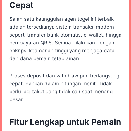
Cepat
Salah satu keunggulan agen togel ini terbaik
adalah tersedianya sistem transaksi modern
seperti transfer bank otomatis, e-wallet, hingga
pembayaran QRIS. Semua dilakukan dengan
enkripsi keamanan tinggi yang menjaga data
dan dana pemain tetap aman.
Proses deposit dan withdraw pun berlangsung
cepat, bahkan dalam hitungan menit. Tidak
perlu lagi takut uang tidak cair saat menang
besar.
Fitur Lengkap untuk Pemain