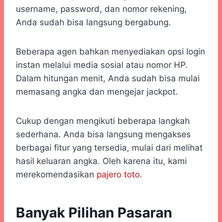
username, password, dan nomor rekening,
Anda sudah bisa langsung bergabung.
Beberapa agen bahkan menyediakan opsi login
instan melalui media sosial atau nomor HP.
Dalam hitungan menit, Anda sudah bisa mulai
memasang angka dan mengejar jackpot.
Cukup dengan mengikuti beberapa langkah
sederhana. Anda bisa langsung mengakses
berbagai fitur yang tersedia, mulai dari melihat
hasil keluaran angka. Oleh karena itu, kami
merekomendasikan
pajero toto
.
Banyak Pilihan Pasaran