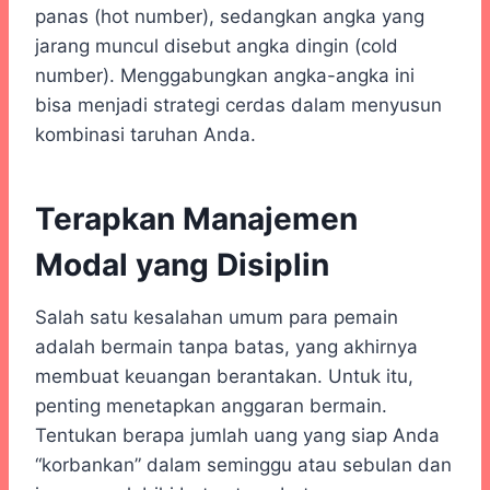
panas (hot number), sedangkan angka yang
jarang muncul disebut angka dingin (cold
number). Menggabungkan angka-angka ini
bisa menjadi strategi cerdas dalam menyusun
kombinasi taruhan Anda.
Terapkan Manajemen
Modal yang Disiplin
Salah satu kesalahan umum para pemain
adalah bermain tanpa batas, yang akhirnya
membuat keuangan berantakan. Untuk itu,
penting menetapkan anggaran bermain.
Tentukan berapa jumlah uang yang siap Anda
“korbankan” dalam seminggu atau sebulan dan