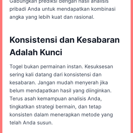
Gabungkan prediksi dengan hasil analisis
pribadi Anda untuk mendapatkan kombinasi
angka yang lebih kuat dan rasional.
Konsistensi dan Kesabaran
Adalah Kunci
Togel bukan permainan instan. Kesuksesan
sering kali datang dari konsistensi dan
kesabaran. Jangan mudah menyerah jika
belum mendapatkan hasil yang diinginkan.
Terus asah kemampuan analisis Anda,
tingkatkan strategi bermain, dan tetap
konsisten dalam menerapkan metode yang
telah Anda susun.