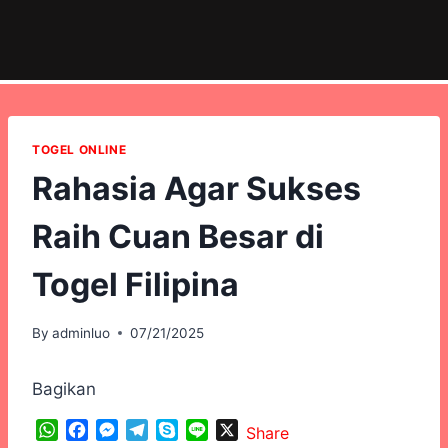
Skip
to
content
TOGEL ONLINE
Rahasia Agar Sukses
Raih Cuan Besar di
Togel Filipina
By
adminluo
07/21/2025
Bagikan
W
F
M
T
S
L
X
Share