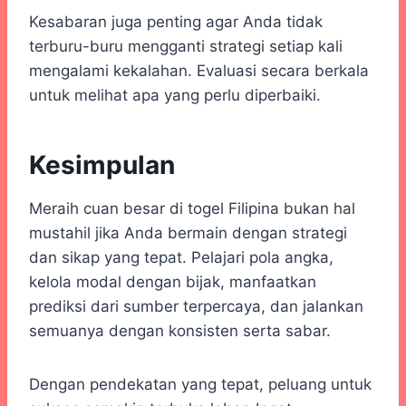
Kesabaran juga penting agar Anda tidak
terburu-buru mengganti strategi setiap kali
mengalami kekalahan. Evaluasi secara berkala
untuk melihat apa yang perlu diperbaiki.
Kesimpulan
Meraih cuan besar di togel Filipina bukan hal
mustahil jika Anda bermain dengan strategi
dan sikap yang tepat. Pelajari pola angka,
kelola modal dengan bijak, manfaatkan
prediksi dari sumber terpercaya, dan jalankan
semuanya dengan konsisten serta sabar.
Dengan pendekatan yang tepat, peluang untuk