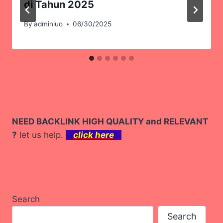
di Tahun 2025
By
adminluo
06/30/2025
NEED BACKLINK HIGH QUALITY and RELEVANT
?
let us help.
click here
Search
Search