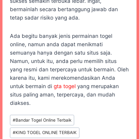
sukses semakin terbuka lebar. Ingat,
bermainlah secara bertanggung jawab dan
tetap sadar risiko yang ada.
Ada begitu banyak jenis permainan togel
online, namun anda dapat menikmati
semuanya hanya dengan satu situs saja.
Namun, untuk itu, anda perlu memilih situs
yang resmi dan terpercaya untuk bermain. Oleh
karena itu, kami merekomendasikan Anda
untuk bermain di
gta togel
yang merupakan
situs paling aman, terpercaya, dan mudah
diakses.
Post
#
Bandar Togel Online Terbaik
Tags:
#
KING TOGEL ONLINE TERBAIK