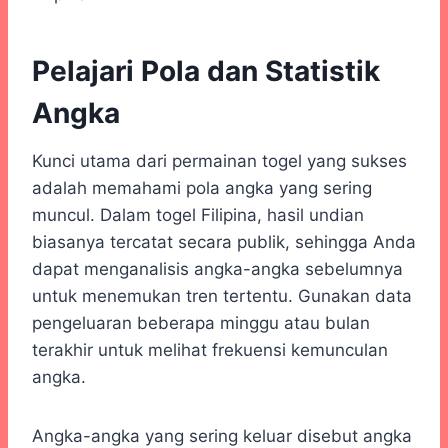
Pelajari Pola dan Statistik
Angka
Kunci utama dari permainan togel yang sukses
adalah memahami pola angka yang sering
muncul. Dalam togel Filipina, hasil undian
biasanya tercatat secara publik, sehingga Anda
dapat menganalisis angka-angka sebelumnya
untuk menemukan tren tertentu. Gunakan data
pengeluaran beberapa minggu atau bulan
terakhir untuk melihat frekuensi kemunculan
angka.
Angka-angka yang sering keluar disebut angka