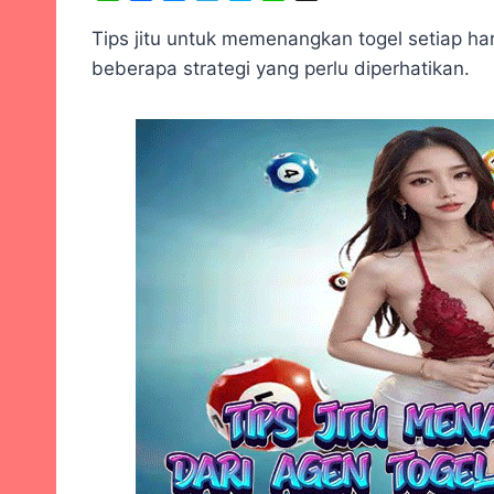
h
a
e
e
k
i
a
c
s
l
y
n
Tips jitu untuk memenangkan togel setiap hari
t
e
s
e
p
e
beberapa strategi yang perlu diperhatikan.
s
b
e
g
e
A
o
n
r
p
o
g
a
p
k
e
m
r