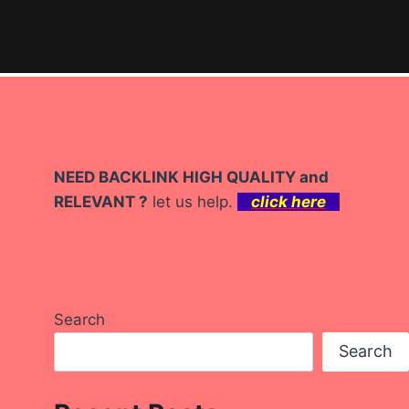
NEED BACKLINK HIGH QUALITY and
RELEVANT ?
let us help.
click here
Search
Search