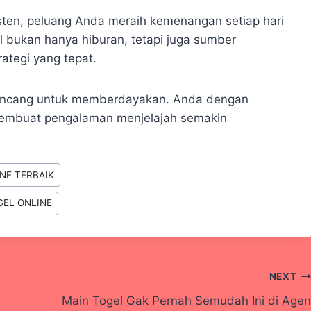
isten, peluang Anda meraih kemenangan setiap hari
l bukan hanya hiburan, tetapi juga sumber
tegi yang tepat.
irancang untuk memberdayakan. Anda dengan
g membuat pengalaman menjelajah semakin
NE TERBAIK
GEL ONLINE
NEXT
Main Togel Gak Pernah Semudah Ini di Agen