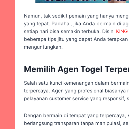
Namun, tak sedikit pemain yang hanya meng
yang tepat. Padahal, jika Anda bermain di a
setiap hari bisa semakin terbuka. Disini
KING
beberapa tips jitu yang dapat Anda terapkan 
menguntungkan.
Memilih Agen Togel Terpe
Salah satu kunci kemenangan dalam bermain
terpercaya. Agen yang profesional biasanya me
pelayanan customer service yang responsif, 
Dengan bermain di tempat yang terpercaya,
berlangsung transparan tanpa manipulasi, 