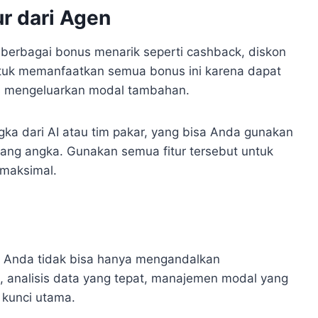
r dari Agen
berbagai bonus menarik seperti cashback, diskon
untuk memanfaatkan semua bonus ini karena dapat
us mengeluarkan modal tambahan.
ngka dari AI atau tim pakar, yang bisa Anda gunakan
ng angka. Gunakan semua fitur tersebut untuk
maksimal.
e, Anda tidak bisa hanya mengandalkan
, analisis data yang tepat, manajemen modal yang
 kunci utama.