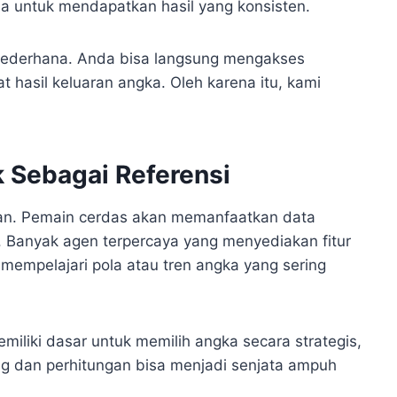
ma untuk mendapatkan hasil yang konsisten.
sederhana. Anda bisa langsung mengakses
at hasil keluaran angka. Oleh karena itu, kami
k Sebagai Referensi
gan. Pemain cerdas akan memanfaatkan data
. Banyak agen terpercaya yang menyediakan fitur
 mempelajari pola atau tren angka yang sering
miliki dasar untuk memilih angka secara strategis,
ng dan perhitungan bisa menjadi senjata ampuh