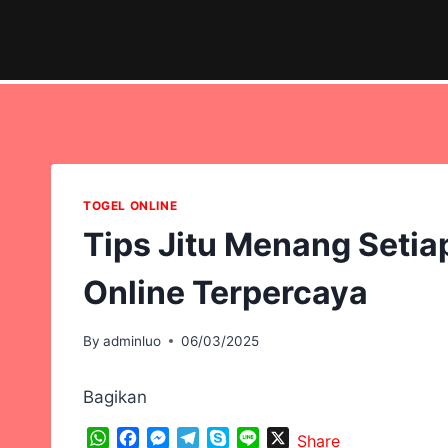
Skip
to
content
TOGEL ONLINE
Tips Jitu Menang Setiap
Online Terpercaya
By
adminluo
06/03/2025
Bagikan
W
F
M
T
S
L
X
Share