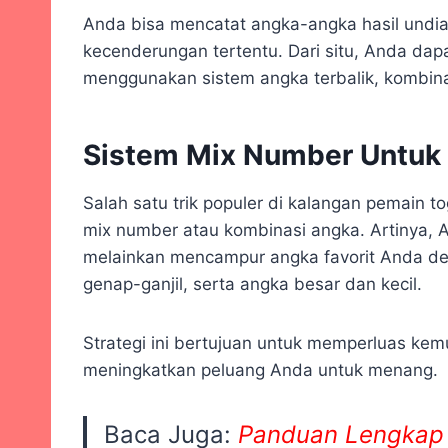
Anda bisa mencatat angka-angka hasil undi
kecenderungan tertentu. Dari situ, Anda da
menggunakan sistem angka terbalik, kombinas
Sistem Mix Number Untuk 
Salah satu trik populer di kalangan pemain
mix number atau kombinasi angka. Artinya, A
melainkan mencampur angka favorit Anda de
genap-ganjil, serta angka besar dan kecil.
Strategi ini bertujuan untuk memperluas kem
meningkatkan peluang Anda untuk menang.
Baca Juga:
Panduan Lengkap