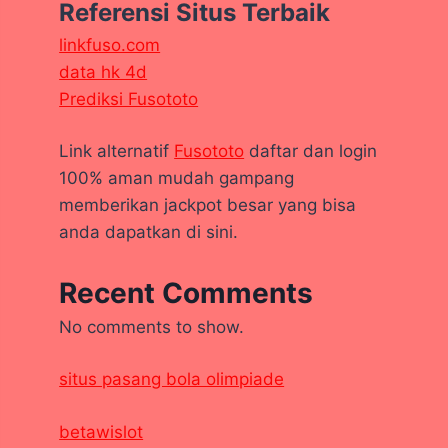
Referensi Situs Terbaik
linkfuso.com
data hk 4d
Prediksi Fusototo
Link alternatif
Fusototo
daftar dan login
100% aman mudah gampang
memberikan jackpot besar yang bisa
anda dapatkan di sini.
Recent Comments
No comments to show.
situs pasang bola olimpiade
betawislot