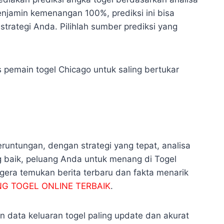
menjamin kemenangan 100%, prediksi ini bisa
rategi Anda. Pilihlah sumber prediksi yang
pemain togel Chicago untuk saling bertukar
untungan, dengan strategi yang tepat, analisa
baik, peluang Anda untuk menang di Togel
egera temukan berita terbaru dan fakta menarik
NG TOGEL ONLINE TERBAIK
.
 data keluaran togel paling update dan akurat