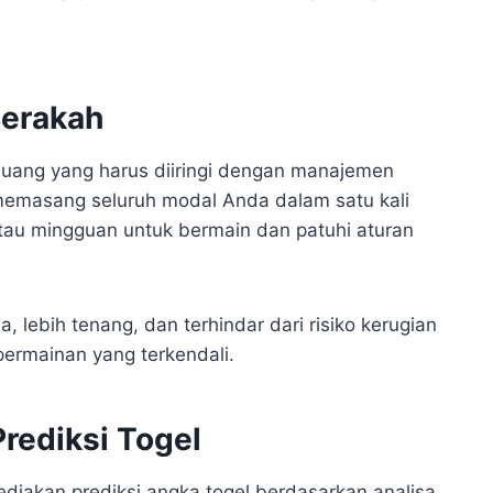
Serakah
luang yang harus diiringi dengan manajemen
memasang seluruh modal Anda dalam satu kali
atau mingguan untuk bermain dan patuhi aturan
, lebih tenang, dan terhindar dari risiko kerugian
permainan yang terkendali.
Prediksi Togel
ediakan prediksi angka togel berdasarkan analisa