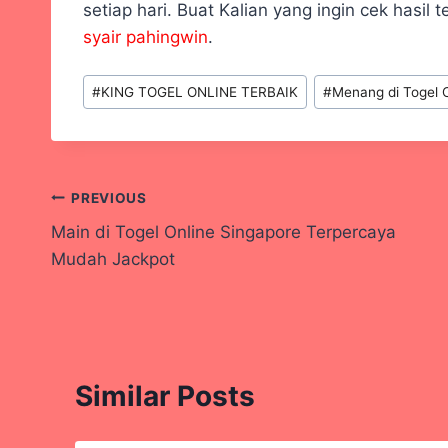
setiap hari. Buat Kalian yang ingin cek hasil 
syair pahingwin
.
Post
#
KING TOGEL ONLINE TERBAIK
#
Menang di Togel 
Tags:
Post
PREVIOUS
Main di Togel Online Singapore Terpercaya
navigation
Mudah Jackpot
Similar Posts