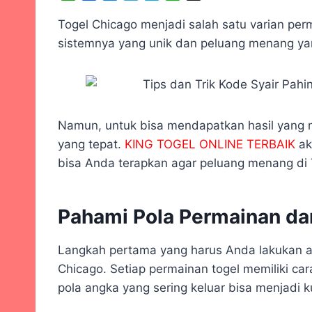
h
a
e
e
k
i
a
c
s
l
y
n
Togel Chicago menjadi salah satu varian per
t
e
s
e
p
e
sistemnya yang unik dan peluang menang ya
s
b
e
g
e
A
o
n
r
p
o
g
a
p
k
e
m
r
Namun, untuk bisa mendapatkan hasil yang 
yang tepat.
KING TOGEL ONLINE TERBAIK
ak
bisa Anda terapkan agar peluang menang di 
Pahami Pola Permainan dan
Langkah pertama yang harus Anda lakukan a
Chicago. Setiap permainan togel memiliki car
pola angka yang sering keluar bisa menjadi k