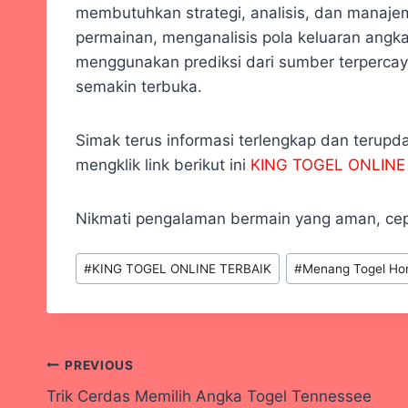
membutuhkan strategi, analisis, dan manaj
permainan, menganalisis pola keluaran angka
menggunakan prediksi dari sumber terperca
semakin terbuka.
Simak terus informasi terlengkap dan terupd
mengklik link berikut ini
KING TOGEL ONLINE
Nikmati pengalaman bermain yang aman, cep
Post
#
KING TOGEL ONLINE TERBAIK
#
Menang Togel Ho
Tags:
Post
PREVIOUS
Trik Cerdas Memilih Angka Togel Tennessee