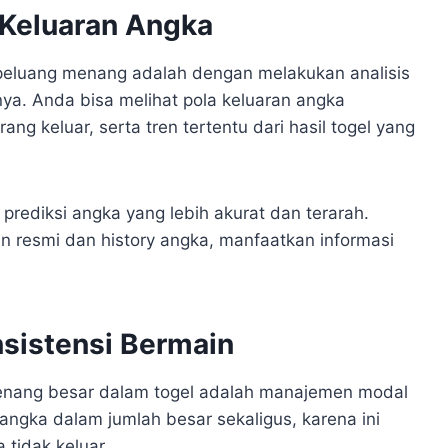
a Keluaran Angka
peluang menang adalah dengan melakukan analisis
nya. Anda bisa melihat pola keluaran angka
ng keluar, serta tren tertentu dari hasil togel yang
rediksi angka yang lebih akurat dan terarah.
n resmi dan history angka, manfaatkan informasi
sistensi Bermain
enang besar dalam togel adalah manajemen modal
ngka dalam jumlah besar sekaligus, karena ini
 tidak keluar.