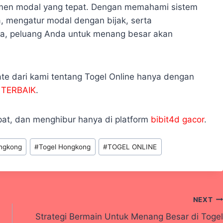
emen modal yang tepat. Dengan memahami sistem
, mengatur modal dengan bijak, serta
ya, peluang Anda untuk menang besar akan
ate dari kami tentang Togel Online hanya dengan
 TERBAIK
.
at, dan menghibur hanya di platform
bibit4d gacor
.
ngkong
#
Togel Hongkong
#
TOGEL ONLINE
NEXT
Strategi Bermain Untuk Menang Besar di Togel