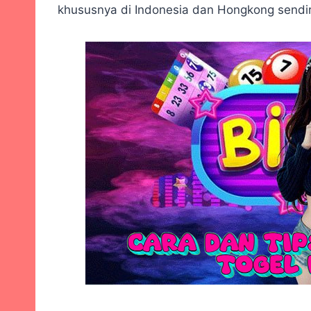
t
e
s
e
p
e
khususnya di Indonesia dan Hongkong sendir
s
b
e
g
e
A
o
n
r
p
o
g
a
p
k
e
m
r