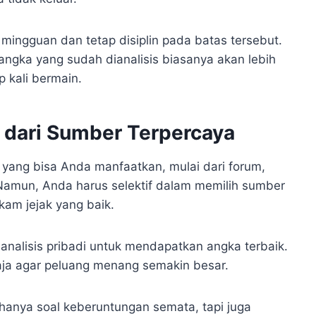
mingguan dan tetap disiplin pada batas tersebut.
 angka yang sudah dianalisis biasanya akan lebih
 kali bermain.
 dari Sumber Terpercaya
yang bisa Anda manfaatkan, mulai dari forum,
l. Namun, Anda harus selektif dalam memilih sumber
kam jejak yang baik.
 analisis pribadi untuk mendapatkan angka terbaik.
aja agar peluang menang semakin besar.
anya soal keberuntungan semata, tapi juga