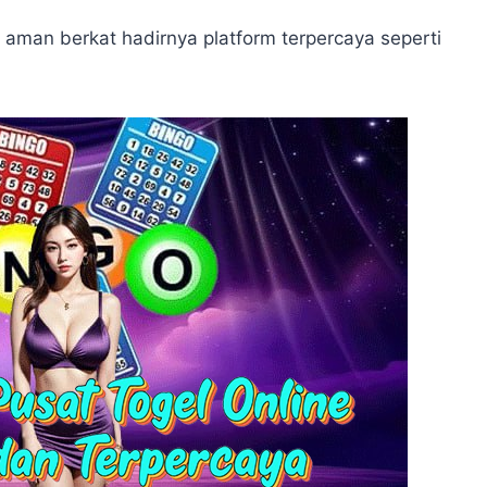
 aman berkat hadirnya platform terpercaya seperti