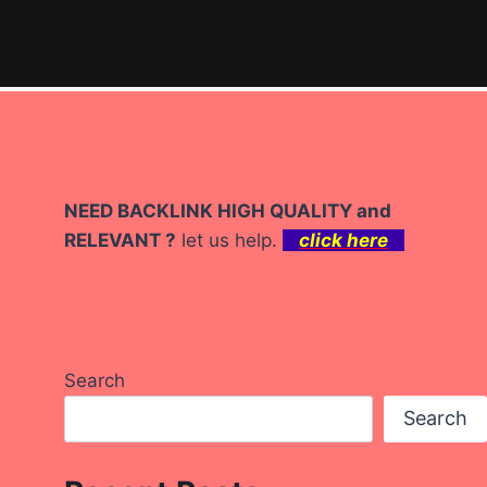
NEED BACKLINK HIGH QUALITY and
RELEVANT ?
let us help.
click here
Search
Search