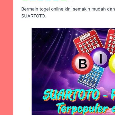
h
a
e
e
k
i
a
c
s
l
y
n
Bermain togel online kini semakin mudah dan
t
e
s
e
p
e
SUARTOTO.
s
b
e
g
e
A
o
n
r
p
o
g
a
p
k
e
m
r