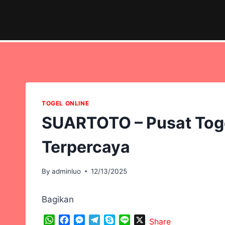
Skip
to
content
TOGEL ONLINE
SUARTOTO – Pusat Toge
Terpercaya
By
adminluo
12/13/2025
Bagikan
W
F
M
T
S
L
X
Share