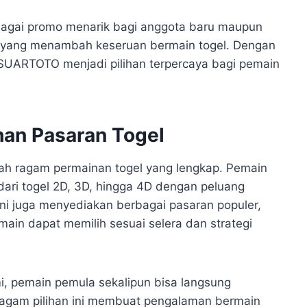
erbagai promo menarik bagi anggota baru maupun
k yang menambah keseruan bermain togel. Dengan
, SUARTOTO menjadi pilihan terpercaya bagi pemain
han Pasaran Togel
alah ragam permainan togel yang lengkap. Pemain
 dari togel 2D, 3D, hingga 4D dengan peluang
ini juga menyediakan berbagai pasaran populer,
main dapat memilih sesuai selera dan strategi
, pemain pemula sekalipun bisa langsung
agam pilihan ini membuat pengalaman bermain