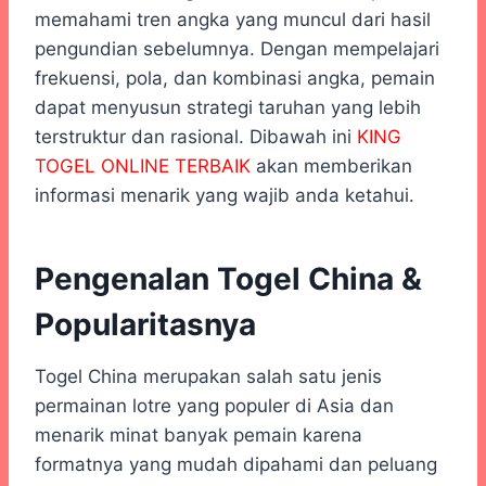
memahami tren angka yang muncul dari hasil
pengundian sebelumnya. Dengan mempelajari
frekuensi, pola, dan kombinasi angka, pemain
dapat menyusun strategi taruhan yang lebih
terstruktur dan rasional. Dibawah ini
KING
TOGEL ONLINE TERBAIK
akan memberikan
informasi menarik yang wajib anda ketahui.
Pengenalan Togel China &
Popularitasnya
Togel China merupakan salah satu jenis
permainan lotre yang populer di Asia dan
menarik minat banyak pemain karena
formatnya yang mudah dipahami dan peluang