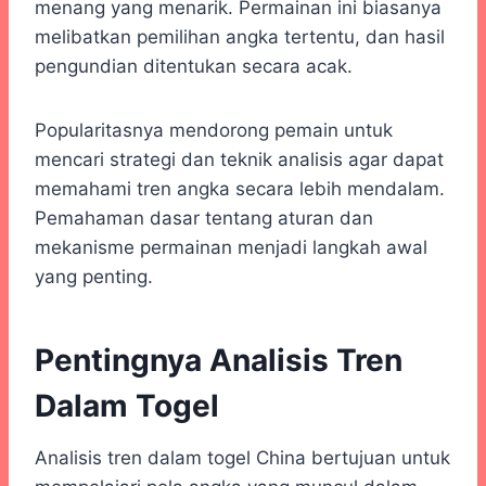
menang yang menarik. Permainan ini biasanya
melibatkan pemilihan angka tertentu, dan hasil
pengundian ditentukan secara acak.
Popularitasnya mendorong pemain untuk
mencari strategi dan teknik analisis agar dapat
memahami tren angka secara lebih mendalam.
Pemahaman dasar tentang aturan dan
mekanisme permainan menjadi langkah awal
yang penting.
Pentingnya Analisis Tren
Dalam Togel
Analisis tren dalam togel China bertujuan untuk