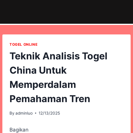
Skip
to
content
TOGEL ONLINE
Teknik Analisis Togel
China Untuk
Memperdalam
Pemahaman Tren
By
adminluo
12/13/2025
Bagikan