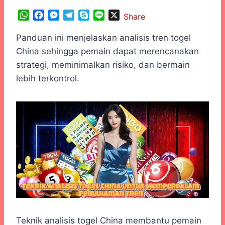
W
F
M
T
S
L
X
Share
h
a
e
e
k
i
a
c
s
l
y
n
Panduan ini menjelaskan analisis tren togel
t
e
s
e
p
e
China sehingga pemain dapat merencanakan
s
b
e
g
e
strategi, meminimalkan risiko, dan bermain
A
o
n
r
lebih terkontrol.
p
o
g
a
p
k
e
m
r
Teknik analisis togel China membantu pemain