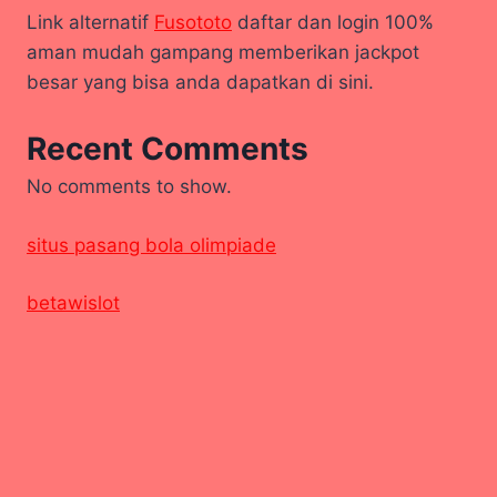
Link alternatif
Fusototo
daftar dan login 100%
aman mudah gampang memberikan jackpot
besar yang bisa anda dapatkan di sini.
Recent Comments
No comments to show.
situs pasang bola olimpiade
betawislot
© 2026
KING TOGEL ONLINE TERBAIK