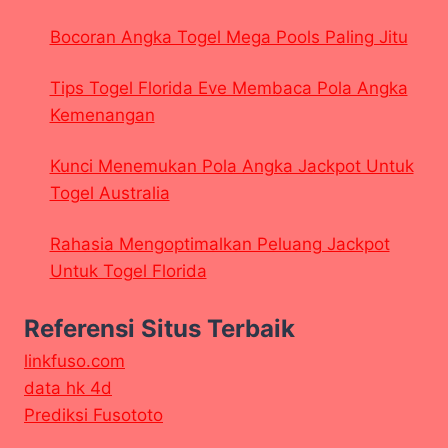
Bocoran Angka Togel Mega Pools Paling Jitu
Tips Togel Florida Eve Membaca Pola Angka
Kemenangan
Kunci Menemukan Pola Angka Jackpot Untuk
Togel Australia
Rahasia Mengoptimalkan Peluang Jackpot
Untuk Togel Florida
Referensi Situs Terbaik
linkfuso.com
data hk 4d
Prediksi Fusototo