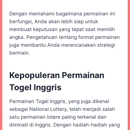
Dengan memahami bagaimana permainan ini
berfungsi, Anda akan lebih siap untuk
membuat keputusan yang tepat saat memilih
angka. Pengetahuan tentang format permainan
juga membantu Anda merencanakan strategi
bermain.
Kepopuleran Permainan
Togel Inggris
Permainan Togel Inggris, yang juga dikenal
sebagai National Lottery, telah menjadi salah
satu permainan lotere paling terkenal dan
diminati di Inggris. Dengan hadiah-hadiah yang