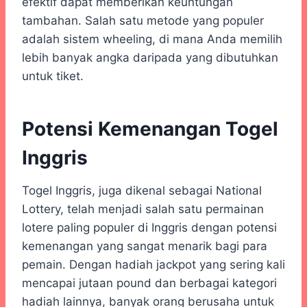
efektif dapat memberikan keuntungan
tambahan. Salah satu metode yang populer
adalah sistem wheeling, di mana Anda memilih
lebih banyak angka daripada yang dibutuhkan
untuk tiket.
Potensi Kemenangan Togel
Inggris
Togel Inggris, juga dikenal sebagai National
Lottery, telah menjadi salah satu permainan
lotere paling populer di Inggris dengan potensi
kemenangan yang sangat menarik bagi para
pemain. Dengan hadiah jackpot yang sering kali
mencapai jutaan pound dan berbagai kategori
hadiah lainnya, banyak orang berusaha untuk