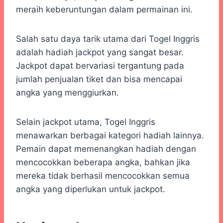
meraih keberuntungan dalam permainan ini.
Salah satu daya tarik utama dari Togel Inggris
adalah hadiah jackpot yang sangat besar.
Jackpot dapat bervariasi tergantung pada
jumlah penjualan tiket dan bisa mencapai
angka yang menggiurkan.
Selain jackpot utama, Togel Inggris
menawarkan berbagai kategori hadiah lainnya.
Pemain dapat memenangkan hadiah dengan
mencocokkan beberapa angka, bahkan jika
mereka tidak berhasil mencocokkan semua
angka yang diperlukan untuk jackpot.