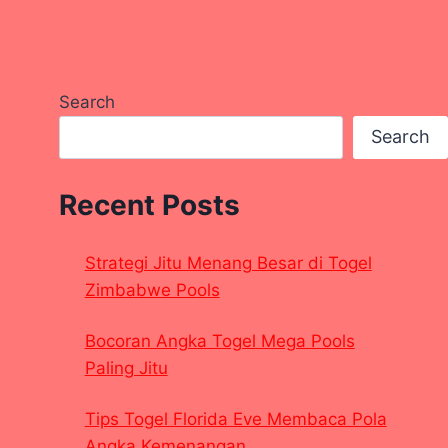
Search
Search
Recent Posts
Strategi Jitu Menang Besar di Togel
Zimbabwe Pools
Bocoran Angka Togel Mega Pools
Paling Jitu
Tips Togel Florida Eve Membaca Pola
Angka Kemenangan