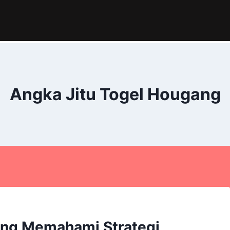
Angka Jitu Togel Hougang
ang Memahami Strategi