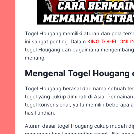
Togel Hougang memiliki aturan dan pola ters
ini sangat penting. Dalam
KING TOGEL ONLI
togel Hougang dan bagaimana mengembangkan
menang.
Mengenal Togel Hougang 
Togel Hougang berasal dari nama sebuah tem
togel yang cukup diminati di Asia. Permain
togel konvensional, yaitu memilih beberapa
hasil undian.
Aturan dasar togel Hougang cukup mudah d
menunggu hasil pengundian resmi. Jika angka