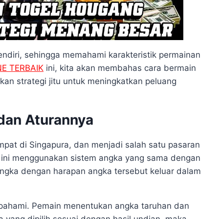
endiri, sehingga memahami karakteristik permainan
NE TERBAIK
ini, kita akan membahas cara bermain
 strategi jitu untuk meningkatkan peluang
dan Aturannya
pat di Singapura, dan menjadi salah satu pasaran
an ini menggunakan sistem angka yang sama dengan
 angka dengan harapan angka tersebut keluar dalam
ipahami. Pemain menentukan angka taruhan dan
 yang dipilih sesuai dengan hasil undian, maka