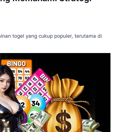
inan togel yang cukup populer, terutama di