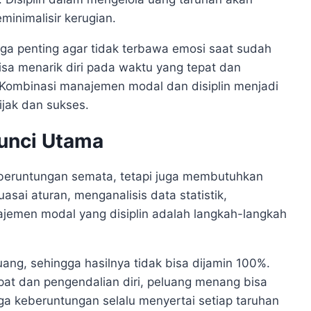
inimalisir kerugian.
uga penting agar tidak terbawa emosi saat sudah
sa menarik diri pada waktu yang tepat dan
 Kombinasi manajemen modal dan disiplin menjadi
ijak dan sukses.
Kunci Utama
beruntungan semata, tetapi juga membutuhkan
sai aturan, menganalisis data statistik,
emen modal yang disiplin adalah langkah-langkah
ang, sehingga hasilnya tidak bisa dijamin 100%.
at dan pengendalian diri, peluang menang bisa
 keberuntungan selalu menyertai setiap taruhan