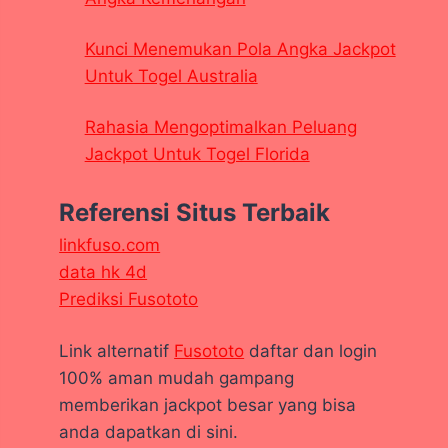
Kunci Menemukan Pola Angka Jackpot
Untuk Togel Australia
Rahasia Mengoptimalkan Peluang
Jackpot Untuk Togel Florida
Referensi Situs Terbaik
linkfuso.com
data hk 4d
Prediksi Fusototo
Link alternatif
Fusototo
daftar dan login
100% aman mudah gampang
memberikan jackpot besar yang bisa
anda dapatkan di sini.