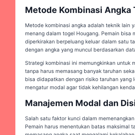
Metode Kombinasi Angka 
Metode kombinasi angka adalah teknik lain 
menang dalam togel Hougang. Pemain bisa
diperkirakan berpeluang keluar dalam satu 
dengan angka yang muncul berdasarkan data 
Strategi kombinasi ini memungkinkan untuk
tanpa harus memasang banyak taruhan sekal
bisa didapatkan dengan risiko taruhan yang l
mengatur modal agar tidak kehilangan kendal
Manajemen Modal dan Disi
Salah satu faktor kunci dalam memenangkan 
Pemain harus menentukan batas maksimal ta
memasang angka saat mengalami kekalahan. 