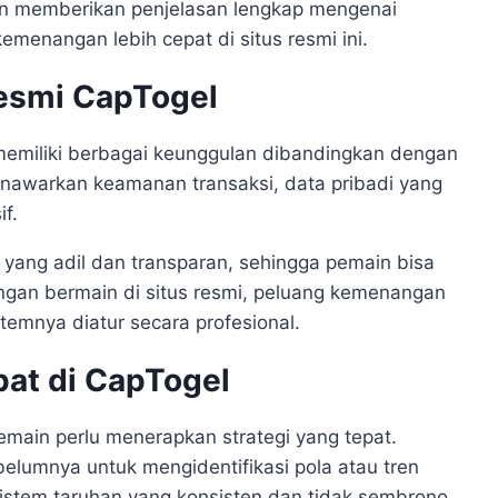
n memberikan penjelasan lengkap mengenai
enangan lebih cepat di situs resmi ini.
Resmi CapTogel
memiliki berbagai keunggulan dibandingkan dengan
i menawarkan keamanan transaksi, data pribadi yang
f.
 yang adil dan transparan, sehingga pemain bisa
gan bermain di situs resmi, peluang kemenangan
temnya diatur secara profesional.
pat di CapTogel
emain perlu menerapkan strategi yang tepat.
ebelumnya untuk mengidentifikasi pola atau tren
istem taruhan yang konsisten dan tidak sembrono.