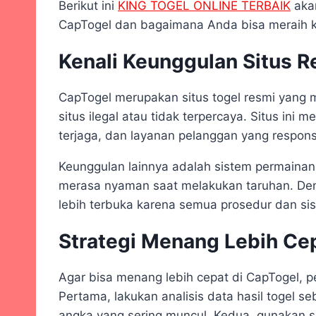
Berikut ini
KING TOGEL ONLINE TERBAIK
aka
CapTogel dan bagaimana Anda bisa meraih kem
Kenali Keunggulan Situs 
CapTogel merupakan situs togel resmi yang 
situs ilegal atau tidak terpercaya. Situs in
terjaga, dan layanan pelanggan yang responsi
Keunggulan lainnya adalah sistem permainan
merasa nyaman saat melakukan taruhan. Den
lebih terbuka karena semua prosedur dan sis
Strategi Menang Lebih Ce
Agar bisa menang lebih cepat di CapTogel, p
Pertama, lakukan analisis data hasil togel s
angka yang sering muncul. Kedua, gunakan s