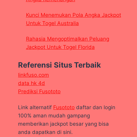
Kunci Menemukan Pola Angka Jackpot
Untuk Togel Australia
Rahasia Mengoptimalkan Peluang
Jackpot Untuk Togel Florida
Referensi Situs Terbaik
linkfuso.com
data hk 4d
Prediksi Fusototo
Link alternatif
Fusototo
daftar dan login
100% aman mudah gampang
memberikan jackpot besar yang bisa
anda dapatkan di sini.