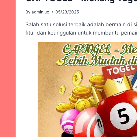
By
adminluo
05/23/2025
Salah satu solusi terbaik adalah bermain d
fitur dan keunggulan untuk membantu pemai