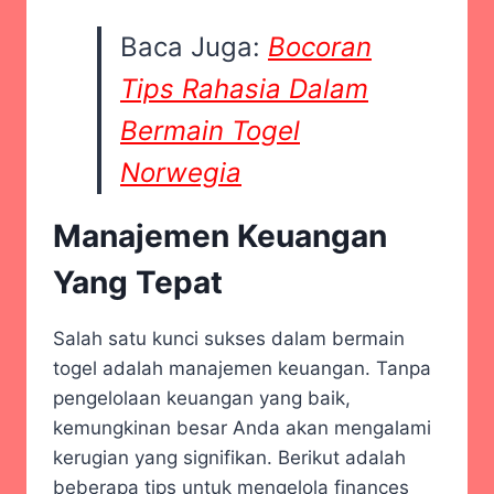
Baca Juga:
Bocoran
Tips Rahasia Dalam
Bermain Togel
Norwegia
Manajemen Keuangan
Yang Tepat
Salah satu kunci sukses dalam bermain
togel adalah manajemen keuangan. Tanpa
pengelolaan keuangan yang baik,
kemungkinan besar Anda akan mengalami
kerugian yang signifikan. Berikut adalah
beberapa tips untuk mengelola finances