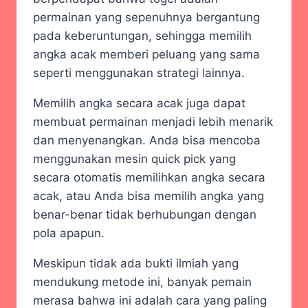
permainan yang sepenuhnya bergantung
pada keberuntungan, sehingga memilih
angka acak memberi peluang yang sama
seperti menggunakan strategi lainnya.
Memilih angka secara acak juga dapat
membuat permainan menjadi lebih menarik
dan menyenangkan. Anda bisa mencoba
menggunakan mesin quick pick yang
secara otomatis memilihkan angka secara
acak, atau Anda bisa memilih angka yang
benar-benar tidak berhubungan dengan
pola apapun.
Meskipun tidak ada bukti ilmiah yang
mendukung metode ini, banyak pemain
merasa bahwa ini adalah cara yang paling