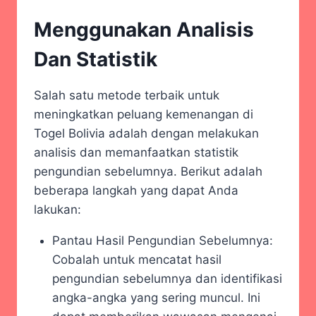
Menggunakan Analisis
Dan Statistik
Salah satu metode terbaik untuk
meningkatkan peluang kemenangan di
Togel Bolivia adalah dengan melakukan
analisis dan memanfaatkan statistik
pengundian sebelumnya. Berikut adalah
beberapa langkah yang dapat Anda
lakukan:
Pantau Hasil Pengundian Sebelumnya:
Cobalah untuk mencatat hasil
pengundian sebelumnya dan identifikasi
angka-angka yang sering muncul. Ini