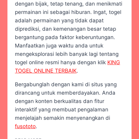
dengan bijak, tetap tenang, dan menikmati
permainan ini sebagai hiburan. Ingat, togel
adalah permainan yang tidak dapat
diprediksi, dan kemenangan besar tetap
bergantung pada faktor keberuntungan.
Manfaatkan juga waktu anda untuk
mengeksplorasi lebih banyak lagi tentang
togel online resmi hanya dengan klik
KING
TOGEL ONLINE TERBAIK
.
Bergabunglah dengan kami di situs yang
dirancang untuk memberdayakan. Anda
dengan konten berkualitas dan fitur
interaktif yang membuat pengalaman
menjelajah semakin menyenangkan di
fusototo
.
STRATEGI