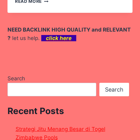
READ MORE
MUDAH
MENANG
JACKPOT
DI
NEED BACKLINK HIGH QUALITY and RELEVANT
TOGEL
?
let us help.
click here
CHINA
Search
Search
Recent Posts
Strategi Jitu Menang Besar di Togel
Zimbabwe Pools