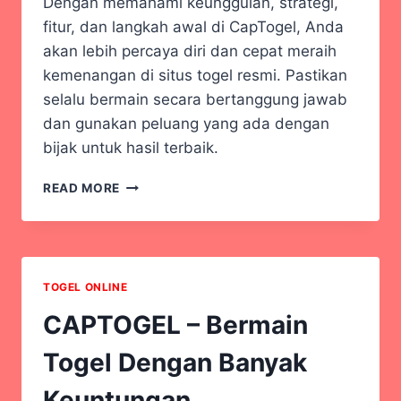
Dengan memahami keunggulan, strategi,
fitur, dan langkah awal di CapTogel, Anda
akan lebih percaya diri dan cepat meraih
kemenangan di situs togel resmi. Pastikan
selalu bermain secara bertanggung jawab
dan gunakan peluang yang ada dengan
bijak untuk hasil terbaik.
CAPTOGEL
READ MORE
–
MENANG
LEBIH
CEPAT
DI
TOGEL ONLINE
SITUS
TOGEL
CAPTOGEL – Bermain
RESMI
Togel Dengan Banyak
Keuntungan