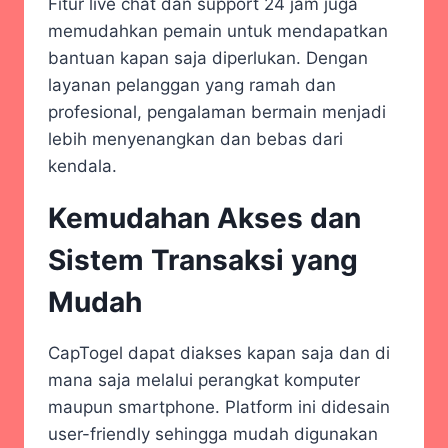
Fitur live chat dan support 24 jam juga
memudahkan pemain untuk mendapatkan
bantuan kapan saja diperlukan. Dengan
layanan pelanggan yang ramah dan
profesional, pengalaman bermain menjadi
lebih menyenangkan dan bebas dari
kendala.
Kemudahan Akses dan
Sistem Transaksi yang
Mudah
CapTogel dapat diakses kapan saja dan di
mana saja melalui perangkat komputer
maupun smartphone. Platform ini didesain
user-friendly sehingga mudah digunakan