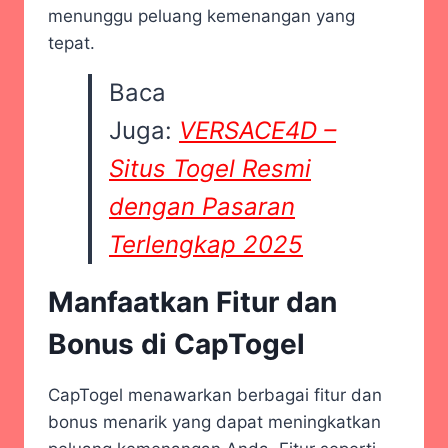
menunggu peluang kemenangan yang
tepat.
Baca
Juga:
VERSACE4D –
Situs Togel Resmi
dengan Pasaran
Terlengkap 2025
Manfaatkan Fitur dan
Bonus di CapTogel
CapTogel menawarkan berbagai fitur dan
bonus menarik yang dapat meningkatkan