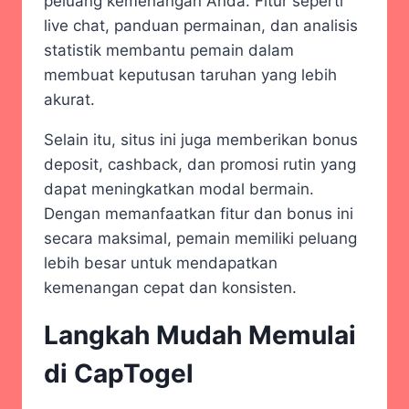
peluang kemenangan Anda. Fitur seperti
live chat, panduan permainan, dan analisis
statistik membantu pemain dalam
membuat keputusan taruhan yang lebih
akurat.
Selain itu, situs ini juga memberikan bonus
deposit, cashback, dan promosi rutin yang
dapat meningkatkan modal bermain.
Dengan memanfaatkan fitur dan bonus ini
secara maksimal, pemain memiliki peluang
lebih besar untuk mendapatkan
kemenangan cepat dan konsisten.
Langkah Mudah Memulai
di CapTogel