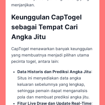
menjanjikan.
Keunggulan CapTogel
sebagai Tempat Cari
Angka Jitu
CapTogel menawarkan banyak keunggulan
yang membuatnya menjadi pilihan utama
pecinta togel, antara lain:
Data Historis dan Prediksi Angka Jitu
:
Situs ini menyediakan data angka
keluaran sebelumnya yang lengkap,
sehingga pemain dapat menganalisis
pola dan membuat prediksi angka jitu.
Fitur Live Draw dan Update Real-Time
: