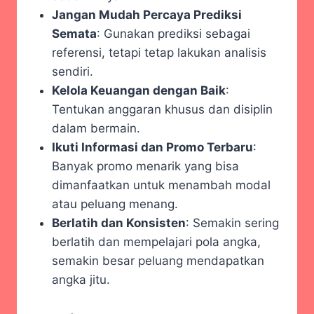
Jangan Mudah Percaya Prediksi
Semata
: Gunakan prediksi sebagai
referensi, tetapi tetap lakukan analisis
sendiri.
Kelola Keuangan dengan Baik
:
Tentukan anggaran khusus dan disiplin
dalam bermain.
Ikuti Informasi dan Promo Terbaru
:
Banyak promo menarik yang bisa
dimanfaatkan untuk menambah modal
atau peluang menang.
Berlatih dan Konsisten
: Semakin sering
berlatih dan mempelajari pola angka,
semakin besar peluang mendapatkan
angka jitu.