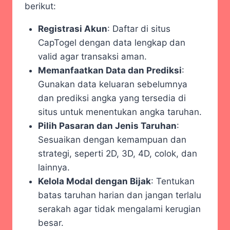
berikut:
Registrasi Akun
: Daftar di situs
CapTogel dengan data lengkap dan
valid agar transaksi aman.
Memanfaatkan Data dan Prediksi
:
Gunakan data keluaran sebelumnya
dan prediksi angka yang tersedia di
situs untuk menentukan angka taruhan.
Pilih Pasaran dan Jenis Taruhan
:
Sesuaikan dengan kemampuan dan
strategi, seperti 2D, 3D, 4D, colok, dan
lainnya.
Kelola Modal dengan Bijak
: Tentukan
batas taruhan harian dan jangan terlalu
serakah agar tidak mengalami kerugian
besar.