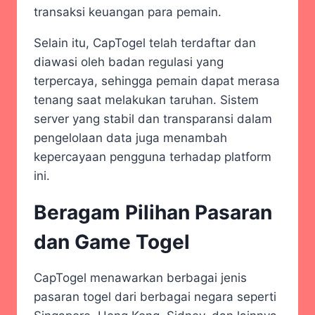
transaksi keuangan para pemain.
Selain itu, CapTogel telah terdaftar dan
diawasi oleh badan regulasi yang
terpercaya, sehingga pemain dapat merasa
tenang saat melakukan taruhan. Sistem
server yang stabil dan transparansi dalam
pengelolaan data juga menambah
kepercayaan pengguna terhadap platform
ini.
Beragam Pilihan Pasaran
dan Game Togel
CapTogel menawarkan berbagai jenis
pasaran togel dari berbagai negara seperti