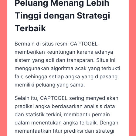
Peluang Menang Lebih
Tinggi dengan Strategi
Terbaik
Bermain di situs resmi CAPTOGEL
memberikan keuntungan karena adanya
sistem yang adil dan transparan. Situs ini
menggunakan algoritma acak yang terbukti
fair, sehingga setiap angka yang dipasang
memiliki peluang yang sama.
Selain itu, CAPTOGEL sering menyediakan
prediksi angka berdasarkan analisis data
dan statistik terkini, membantu pemain
dalam menentukan angka terbaik. Dengan
memanfaatkan fitur prediksi dan strategi