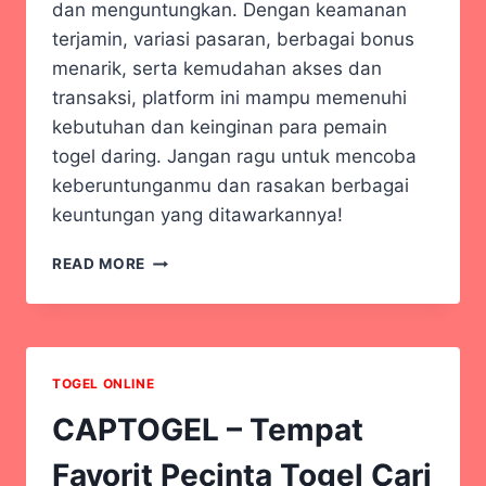
dan menguntungkan. Dengan keamanan
terjamin, variasi pasaran, berbagai bonus
menarik, serta kemudahan akses dan
transaksi, platform ini mampu memenuhi
kebutuhan dan keinginan para pemain
togel daring. Jangan ragu untuk mencoba
keberuntunganmu dan rasakan berbagai
keuntungan yang ditawarkannya!
CAPTOGEL
READ MORE
–
BERMAIN
TOGEL
DENGAN
BANYAK
TOGEL ONLINE
KEUNTUNGAN
CAPTOGEL – Tempat
Favorit Pecinta Togel Cari