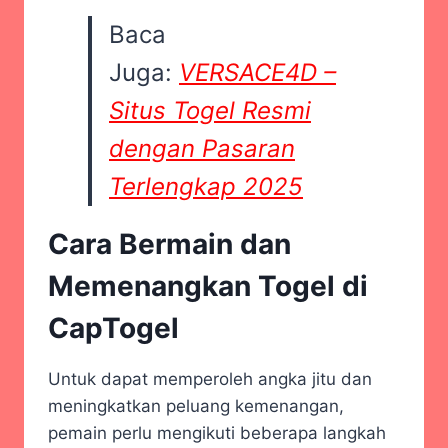
Baca
Juga:
VERSACE4D –
Situs Togel Resmi
dengan Pasaran
Terlengkap 2025
Cara Bermain dan
Memenangkan Togel di
CapTogel
Untuk dapat memperoleh angka jitu dan
meningkatkan peluang kemenangan,
pemain perlu mengikuti beberapa langkah