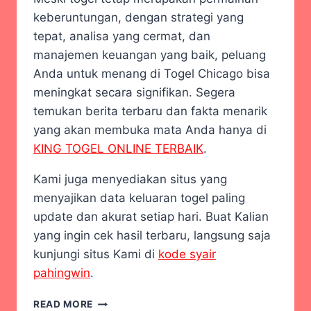
keberuntungan, dengan strategi yang
tepat, analisa yang cermat, dan
manajemen keuangan yang baik, peluang
Anda untuk menang di Togel Chicago bisa
meningkat secara signifikan. Segera
temukan berita terbaru dan fakta menarik
yang akan membuka mata Anda hanya di
KING TOGEL ONLINE TERBAIK
.
Kami juga menyediakan situs yang
menyajikan data keluaran togel paling
update dan akurat setiap hari. Buat Kalian
yang ingin cek hasil terbaru, langsung saja
kunjungi situs Kami di
kode syair
pahingwin
.
TIPS
READ MORE