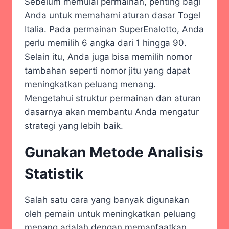
Sebelum memulai permainan, penting bagi
Anda untuk memahami aturan dasar Togel
Italia. Pada permainan SuperEnalotto, Anda
perlu memilih 6 angka dari 1 hingga 90.
Selain itu, Anda juga bisa memilih nomor
tambahan seperti nomor jitu yang dapat
meningkatkan peluang menang.
Mengetahui struktur permainan dan aturan
dasarnya akan membantu Anda mengatur
strategi yang lebih baik.
Gunakan Metode Analisis
Statistik
Salah satu cara yang banyak digunakan
oleh pemain untuk meningkatkan peluang
menang adalah dengan memanfaatkan