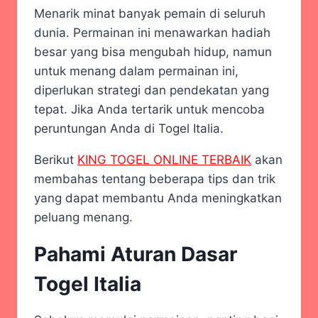
Menarik minat banyak pemain di seluruh
dunia. Permainan ini menawarkan hadiah
besar yang bisa mengubah hidup, namun
untuk menang dalam permainan ini,
diperlukan strategi dan pendekatan yang
tepat. Jika Anda tertarik untuk mencoba
peruntungan Anda di Togel Italia.
Berikut
KING TOGEL ONLINE TERBAIK
akan
membahas tentang beberapa tips dan trik
yang dapat membantu Anda meningkatkan
peluang menang.
Pahami Aturan Dasar
Togel Italia