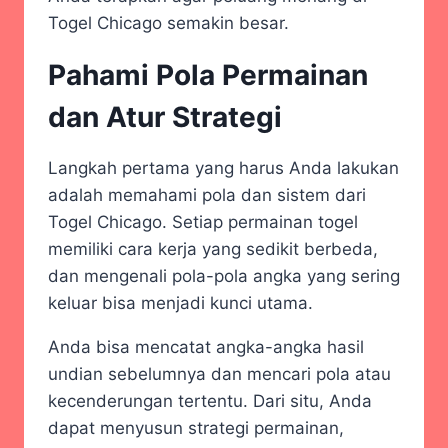
Togel Chicago semakin besar.
Pahami Pola Permainan
dan Atur Strategi
Langkah pertama yang harus Anda lakukan
adalah memahami pola dan sistem dari
Togel Chicago. Setiap permainan togel
memiliki cara kerja yang sedikit berbeda,
dan mengenali pola-pola angka yang sering
keluar bisa menjadi kunci utama.
Anda bisa mencatat angka-angka hasil
undian sebelumnya dan mencari pola atau
kecenderungan tertentu. Dari situ, Anda
dapat menyusun strategi permainan,