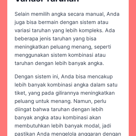
Selain memilih angka secara manual, Anda
juga bisa bermain dengan sistem atau
variasi taruhan yang lebih kompleks. Ada
beberapa jenis taruhan yang bisa
meningkatkan peluang menang, seperti
menggunakan sistem kombinasi atau
taruhan dengan lebih banyak angka.
Dengan sistem ini, Anda bisa mencakup
lebih banyak kombinasi angka dalam satu
tiket, yang pada gilirannya meningkatkan
peluang untuk menang. Namun, perlu
diingat bahwa taruhan dengan lebih
banyak angka atau kombinasi akan
membutuhkan lebih banyak modal, jadi
pastikan Anda mengelola anggaran dengan