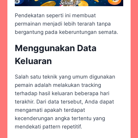
Pendekatan seperti ini membuat
permainan menjadi lebih terarah tanpa
bergantung pada keberuntungan semata.
Menggunakan Data
Keluaran
Salah satu teknik yang umum digunakan
pemain adalah melakukan tracking
terhadap hasil keluaran beberapa hari
terakhir. Dari data tersebut, Anda dapat
mengamati apakah terdapat
kecenderungan angka tertentu yang
mendekati pattern repetitif.