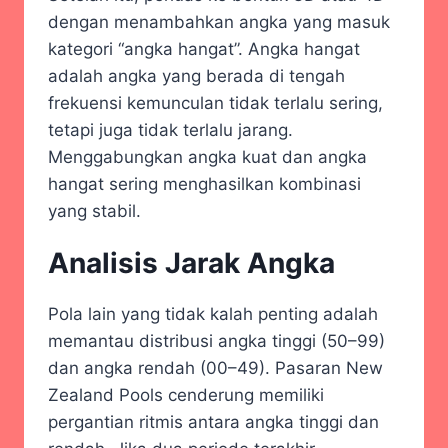
dengan menambahkan angka yang masuk
kategori “angka hangat”. Angka hangat
adalah angka yang berada di tengah
frekuensi kemunculan tidak terlalu sering,
tetapi juga tidak terlalu jarang.
Menggabungkan angka kuat dan angka
hangat sering menghasilkan kombinasi
yang stabil.
Analisis Jarak Angka
Pola lain yang tidak kalah penting adalah
memantau distribusi angka tinggi (50–99)
dan angka rendah (00–49). Pasaran New
Zealand Pools cenderung memiliki
pergantian ritmis antara angka tinggi dan