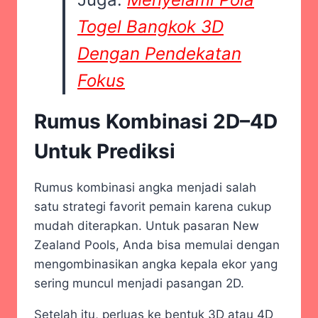
Togel Bangkok 3D
Dengan Pendekatan
Fokus
Rumus Kombinasi 2D–4D
Untuk Prediksi
Rumus kombinasi angka menjadi salah
satu strategi favorit pemain karena cukup
mudah diterapkan. Untuk pasaran New
Zealand Pools, Anda bisa memulai dengan
mengombinasikan angka kepala ekor yang
sering muncul menjadi pasangan 2D.
Setelah itu, perluas ke bentuk 3D atau 4D