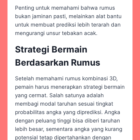
Penting untuk memahami bahwa rumus
bukan jaminan pasti, melainkan alat bantu
untuk membuat prediksi lebih terarah dan
mengurangi unsur tebakan acak.
Strategi Bermain
Berdasarkan Rumus
Setelah memahami rumus kombinasi 3D,
pemain harus menerapkan strategi bermain
yang cermat. Salah satunya adalah
membagi modal taruhan sesuai tingkat
probabilitas angka yang diprediksi. Angka
dengan peluang tinggi bisa diberi taruhan
lebih besar, sementara angka yang kurang
potensial tetap dipertahankan dengan