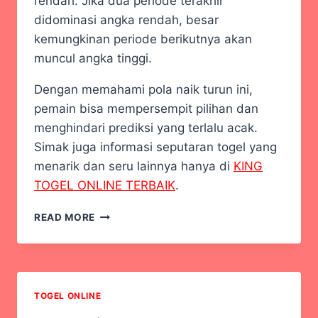
rendah. Jika dua periode terakhir
didominasi angka rendah, besar
kemungkinan periode berikutnya akan
muncul angka tinggi.
Dengan memahami pola naik turun ini,
pemain bisa mempersempit pilihan dan
menghindari prediksi yang terlalu acak.
Simak juga informasi seputaran togel yang
menarik dan seru lainnya hanya di
KING
TOGEL ONLINE TERBAIK
.
STRATEGI
READ MORE
POLA
JITU
MENANG
TOGEL
NEW
TOGEL ONLINE
ZEALAND
POOLS