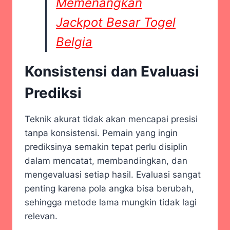
Memenangkan
Jackpot Besar Togel
Belgia
Konsistensi dan Evaluasi
Prediksi
Teknik akurat tidak akan mencapai presisi
tanpa konsistensi. Pemain yang ingin
prediksinya semakin tepat perlu disiplin
dalam mencatat, membandingkan, dan
mengevaluasi setiap hasil. Evaluasi sangat
penting karena pola angka bisa berubah,
sehingga metode lama mungkin tidak lagi
relevan.