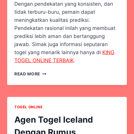
Dengan pendekatan yang konsisten, dan
tidak terburu-buru, pemain dapat
meningkatkan kualitas prediksi.
Pendekatan rasional inilah yang membuat
prediksi lebih aman dan bertanggung
jawab. Simak juga informasi seputaran
togel yang menarik lainnya hanya di
KING
TOGEL ONLINE TERBAIK
.
TEKNIK
READ MORE
AKURAT
PREDIKSI
TOGEL
KYOTO
DENGAN
TOGEL ONLINE
PRESISI
TINGGI
Agen Togel Iceland
Dengan Rumus