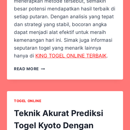
menerapkan metode tersebut, semakin
besar potensi mendapatkan hasil terbaik di
setiap putaran. Dengan analisis yang tepat
dan strategi yang stabil, bocoran angka
dapat menjadi alat efektif untuk meraih
kemenangan hari ini. Simak juga informasi
seputaran togel yang menarik lainnya
hanya di
KING TOGEL ONLINE TERBAIK
.
BOCORAN
READ MORE
ANGKA
TOGEL
AUSTRALIA
TERBUKTI
AMPUH
TOGEL ONLINE
MENANG
HARI
Teknik Akurat Prediksi
INI
Togel Kyoto Dengan