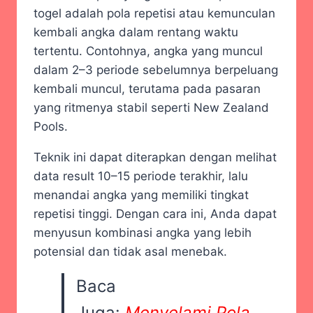
togel adalah pola repetisi atau kemunculan
kembali angka dalam rentang waktu
tertentu. Contohnya, angka yang muncul
dalam 2–3 periode sebelumnya berpeluang
kembali muncul, terutama pada pasaran
yang ritmenya stabil seperti New Zealand
Pools.
Teknik ini dapat diterapkan dengan melihat
data result 10–15 periode terakhir, lalu
menandai angka yang memiliki tingkat
repetisi tinggi. Dengan cara ini, Anda dapat
menyusun kombinasi angka yang lebih
potensial dan tidak asal menebak.
Baca
Juga:
Menyelami Pola