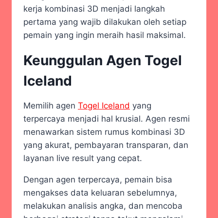
kerja kombinasi 3D menjadi langkah
pertama yang wajib dilakukan oleh setiap
pemain yang ingin meraih hasil maksimal.
Keunggulan Agen Togel
Iceland
Memilih agen
Togel Iceland
yang
terpercaya menjadi hal krusial. Agen resmi
menawarkan sistem rumus kombinasi 3D
yang akurat, pembayaran transparan, dan
layanan live result yang cepat.
Dengan agen terpercaya, pemain bisa
mengakses data keluaran sebelumnya,
melakukan analisis angka, dan mencoba