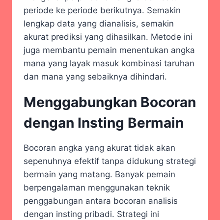
periode ke periode berikutnya. Semakin
lengkap data yang dianalisis, semakin
akurat prediksi yang dihasilkan. Metode ini
juga membantu pemain menentukan angka
mana yang layak masuk kombinasi taruhan
dan mana yang sebaiknya dihindari.
Menggabungkan Bocoran
dengan Insting Bermain
Bocoran angka yang akurat tidak akan
sepenuhnya efektif tanpa didukung strategi
bermain yang matang. Banyak pemain
berpengalaman menggunakan teknik
penggabungan antara bocoran analisis
dengan insting pribadi. Strategi ini