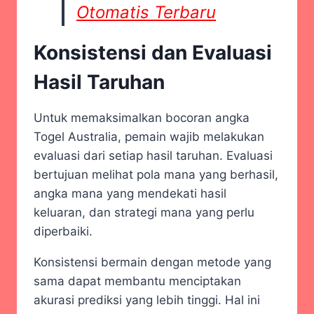
Otomatis Terbaru
Konsistensi dan Evaluasi
Hasil Taruhan
Untuk memaksimalkan bocoran angka
Togel Australia, pemain wajib melakukan
evaluasi dari setiap hasil taruhan. Evaluasi
bertujuan melihat pola mana yang berhasil,
angka mana yang mendekati hasil
keluaran, dan strategi mana yang perlu
diperbaiki.
Konsistensi bermain dengan metode yang
sama dapat membantu menciptakan
akurasi prediksi yang lebih tinggi. Hal ini