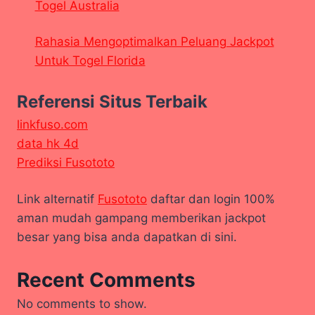
Togel Australia
Rahasia Mengoptimalkan Peluang Jackpot
Untuk Togel Florida
Referensi Situs Terbaik
linkfuso.com
data hk 4d
Prediksi Fusototo
Link alternatif
Fusototo
daftar dan login 100%
aman mudah gampang memberikan jackpot
besar yang bisa anda dapatkan di sini.
Recent Comments
No comments to show.