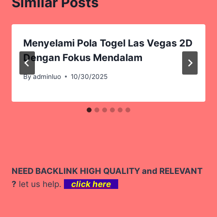
Similar Posts
Menyelami Pola Togel Las Vegas 2D
Dengan Fokus Mendalam
By
adminluo
10/30/2025
NEED BACKLINK HIGH QUALITY and RELEVANT
?
let us help.
click here