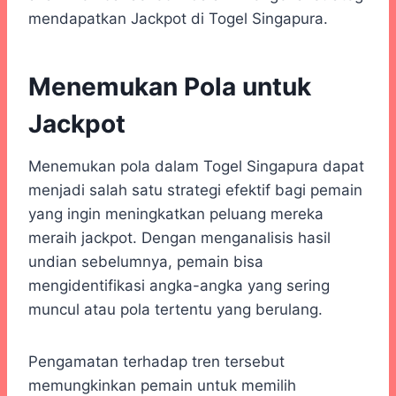
mendapatkan Jackpot di Togel Singapura.
Menemukan Pola untuk
Jackpot
​Menemukan pola dalam Togel Singapura dapat
menjadi salah satu strategi efektif bagi pemain
yang ingin meningkatkan peluang mereka
meraih jackpot.​ Dengan menganalisis hasil
undian sebelumnya, pemain bisa
mengidentifikasi angka-angka yang sering
muncul atau pola tertentu yang berulang.
Pengamatan terhadap tren tersebut
memungkinkan pemain untuk memilih