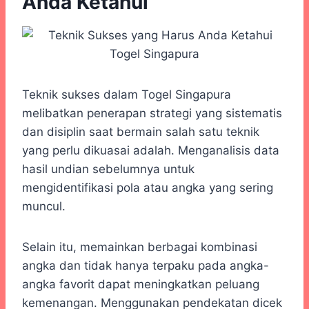
Anda Ketahui
​Teknik sukses dalam Togel Singapura
melibatkan penerapan strategi yang sistematis
dan disiplin saat bermain salah satu teknik
yang perlu dikuasai adalah. Menganalisis data
hasil undian sebelumnya untuk
mengidentifikasi pola atau angka yang sering
muncul.
Selain itu, memainkan berbagai kombinasi
angka dan tidak hanya terpaku pada angka-
angka favorit dapat meningkatkan peluang
kemenangan. Menggunakan pendekatan dicek