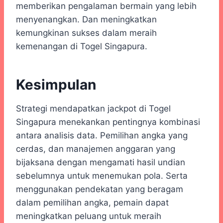
memberikan pengalaman bermain yang lebih
menyenangkan. Dan meningkatkan
kemungkinan sukses dalam meraih
kemenangan di Togel Singapura.
Kesimpulan
Strategi mendapatkan jackpot di Togel
Singapura menekankan pentingnya kombinasi
antara analisis data. Pemilihan angka yang
cerdas, dan manajemen anggaran yang
bijaksana dengan mengamati hasil undian
sebelumnya untuk menemukan pola. Serta
menggunakan pendekatan yang beragam
dalam pemilihan angka, pemain dapat
meningkatkan peluang untuk meraih