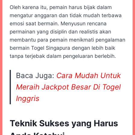
Oleh karena itu, pemain harus bijak dalam
mengatur anggaran dan tidak mudah terbawa
emosi saat bermain. Menyusun rencana
permainan yang disiplin dan realistis akan
membantu para pemain menikmati pengalaman
bermain Togel Singapura dengan lebih baik
tanpa terjebak dalam pengeluaran berlebih.
Baca Juga:
Cara Mudah Untuk
Meraih Jackpot Besar Di Togel
Inggris
Teknik Sukses yang Harus