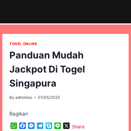
Skip
to
content
TOGEL ONLINE
Panduan Mudah
Jackpot Di Togel
Singapura
By
adminluo
01/05/2025
Bagikan
W
F
M
T
S
L
X
Share