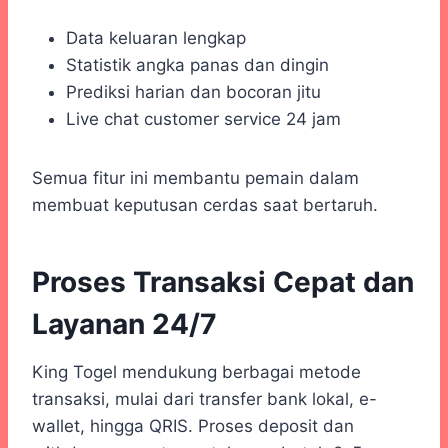
Data keluaran lengkap
Statistik angka panas dan dingin
Prediksi harian dan bocoran jitu
Live chat customer service 24 jam
Semua fitur ini membantu pemain dalam
membuat keputusan cerdas saat bertaruh.
Proses Transaksi Cepat dan
Layanan 24/7
King Togel mendukung berbagai metode
transaksi, mulai dari transfer bank lokal, e-
wallet, hingga QRIS. Proses deposit dan