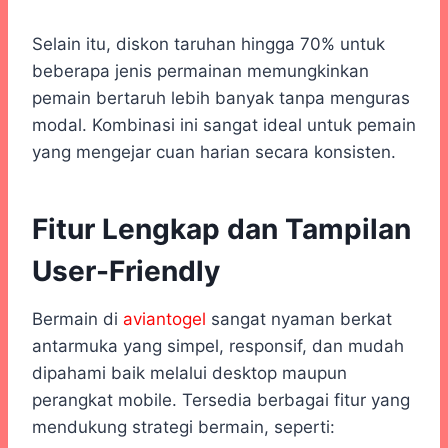
Selain itu, diskon taruhan hingga 70% untuk
beberapa jenis permainan memungkinkan
pemain bertaruh lebih banyak tanpa menguras
modal. Kombinasi ini sangat ideal untuk pemain
yang mengejar cuan harian secara konsisten.
Fitur Lengkap dan Tampilan
User-Friendly
Bermain di
aviantogel
sangat nyaman berkat
antarmuka yang simpel, responsif, dan mudah
dipahami baik melalui desktop maupun
perangkat mobile. Tersedia berbagai fitur yang
mendukung strategi bermain, seperti: