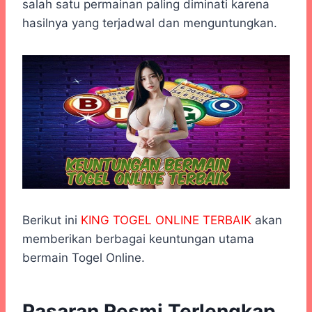
t
e
s
e
p
e
salah satu permainan paling diminati karena
s
b
e
g
e
hasilnya yang terjadwal dan menguntungkan.
A
o
n
r
p
o
g
a
p
k
e
m
r
Berikut ini
KING TOGEL ONLINE TERBAIK
akan
memberikan berbagai keuntungan utama
bermain Togel Online.
Pasaran Resmi Terlengkap