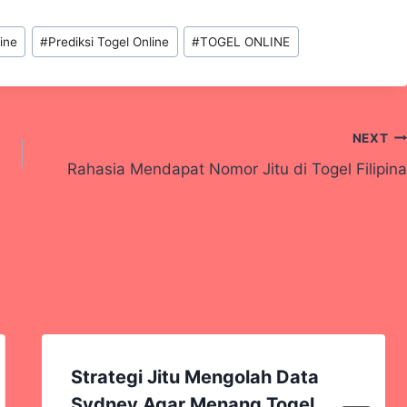
ine
#
Prediksi Togel Online
#
TOGEL ONLINE
NEXT
Rahasia Mendapat Nomor Jitu di Togel Filipina
Strategi Jitu Mengolah Data
Sydney Agar Menang Togel