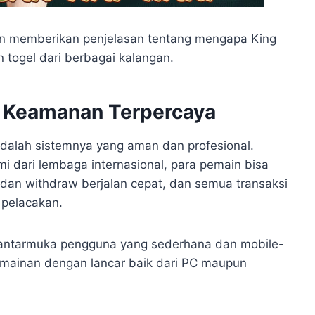
n memberikan penjelasan tentang mengapa King
n togel dari berbagai kalangan.
m Keamanan Terpercaya
adalah sistemnya yang aman dan profesional.
mi dari lembaga internasional, para pemain bisa
 dan withdraw berjalan cepat, dan semua transaksi
 pelacakan.
n antarmuka pengguna yang sederhana dan mobile-
ermainan dengan lancar baik dari PC maupun