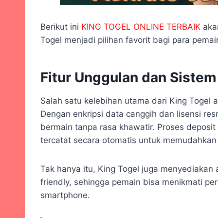
Berikut ini
KING TOGEL ONLINE TERBAIK
aka
Togel menjadi pilihan favorit bagi para pemai
Fitur Unggulan dan Siste
Salah satu kelebihan utama dari King Togel 
Dengan enkripsi data canggih dan lisensi res
bermain tanpa rasa khawatir. Proses deposit
tercatat secara otomatis untuk memudahkan
Tak hanya itu, King Togel juga menyediaka
friendly, sehingga pemain bisa menikmati p
smartphone.