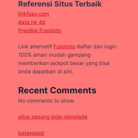
Referensi Situs Terbaik
linkfuso.com
data hk 4d
Prediksi Fusototo
Link alternatif
Fusototo
daftar dan login
100% aman mudah gampang
memberikan jackpot besar yang bisa
anda dapatkan di sini.
Recent Comments
No comments to show.
situs pasang bola olimpiade
betawislot