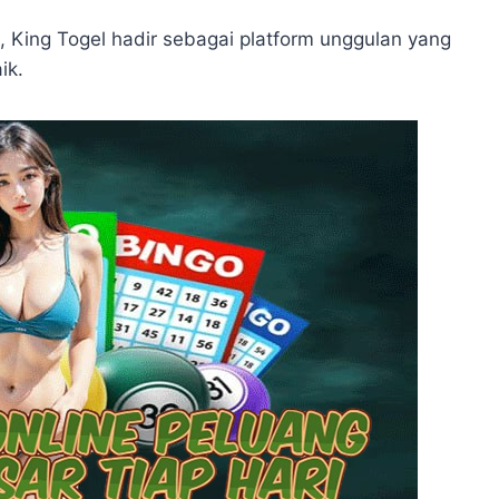
e, King Togel hadir sebagai platform unggulan yang
ik.