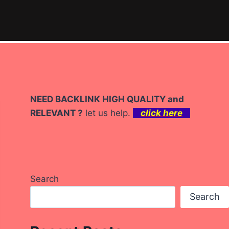
NEED BACKLINK HIGH QUALITY and
RELEVANT ?
let us help.
click here
Search
Search