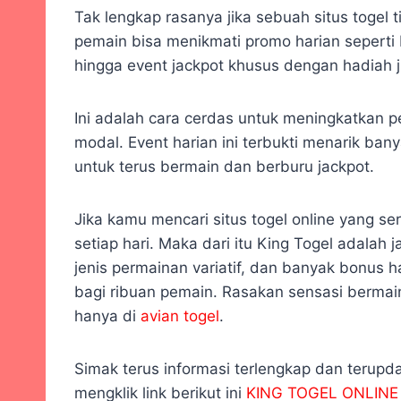
Tak lengkap rasanya jika sebuah situs togel 
pemain bisa menikmati promo harian seperti 
hingga event jackpot khusus dengan hadiah j
Ini adalah cara cerdas untuk meningkatkan
modal. Event harian ini terbukti menarik ba
untuk terus bermain dan berburu jackpot.
Jika kamu mencari situs togel online yang s
setiap hari. Maka dari itu King Togel adala
jenis permainan variatif, dan banyak bonus h
bagi ribuan pemain.
Rasakan sensasi bermai
hanya di
avian togel
.
Simak terus informasi terlengkap dan terupd
mengklik link berikut ini
KING TOGEL ONLINE