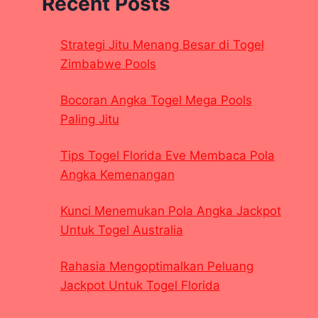
Recent Posts
Strategi Jitu Menang Besar di Togel
Zimbabwe Pools
Bocoran Angka Togel Mega Pools
Paling Jitu
Tips Togel Florida Eve Membaca Pola
Angka Kemenangan
Kunci Menemukan Pola Angka Jackpot
Untuk Togel Australia
Rahasia Mengoptimalkan Peluang
Jackpot Untuk Togel Florida