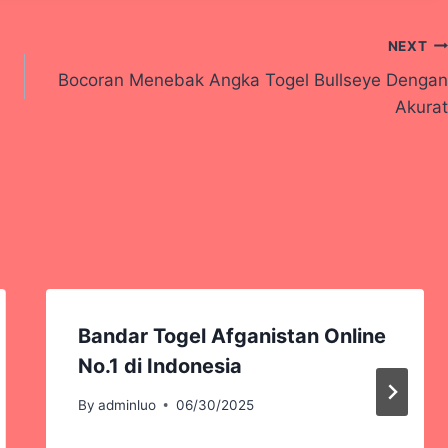
NEXT
Bocoran Menebak Angka Togel Bullseye Dengan
Akurat
Bandar Togel Afganistan Online
No.1 di Indonesia
By
adminluo
06/30/2025