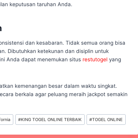
lan keputusan taruhan Anda.
n
 konsistensi dan kesabaran. Tidak semua orang bisa
an. Dibutuhkan ketekunan dan disiplin untuk
 sini Anda dapat menemukan situs
restutogel
yang
tkan kemenangan besar dalam waktu singkat.
secara berkala agar peluang meraih jackpot semakin
fornia
#
KING TOGEL ONLINE TERBAIK
#
TOGEL ONLINE