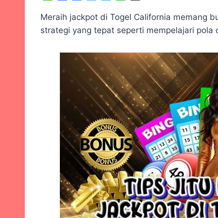
h
a
e
e
k
i
a
c
s
l
y
n
Meraih jackpot di Togel California memang 
t
e
s
e
p
e
strategi yang tepat seperti mempelajari pola 
s
b
e
g
e
A
o
n
r
p
o
g
a
p
k
e
m
r