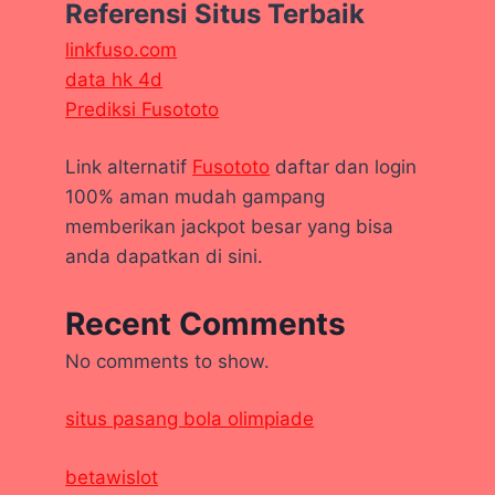
Referensi Situs Terbaik
linkfuso.com
data hk 4d
Prediksi Fusototo
Link alternatif
Fusototo
daftar dan login
100% aman mudah gampang
memberikan jackpot besar yang bisa
anda dapatkan di sini.
Recent Comments
No comments to show.
situs pasang bola olimpiade
betawislot