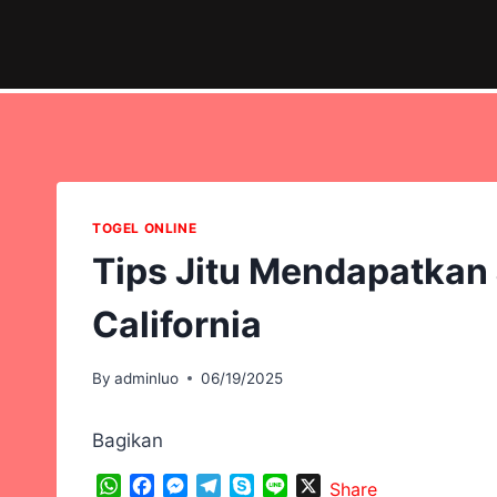
Skip
to
content
TOGEL ONLINE
Tips Jitu Mendapatkan 
California
By
adminluo
06/19/2025
Bagikan
W
F
M
T
S
L
X
Share