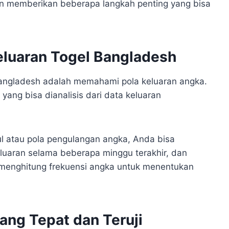
 memberikan beberapa langkah penting yang bisa
Keluaran Togel Bangladesh
ngladesh adalah memahami pola keluaran angka.
 yang bisa dianalisis dari data keluaran
 atau pola pengulangan angka, Anda bisa
keluaran selama beberapa minggu terakhir, dan
 menghitung frekuensi angka untuk menentukan
ang Tepat dan Teruji