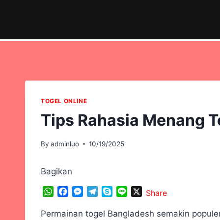
Skip
to
content
TOGEL ONLINE
Tips Rahasia Menang To
By
adminluo
10/19/2025
Bagikan
W
F
M
T
S
L
X
Share
h
a
e
e
k
i
a
c
s
l
y
n
Permainan togel Bangladesh semakin populer 