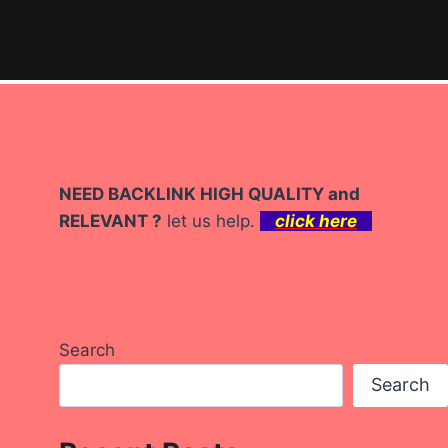
NEED BACKLINK HIGH QUALITY and
RELEVANT ?
let us help.
click here
Search
Search