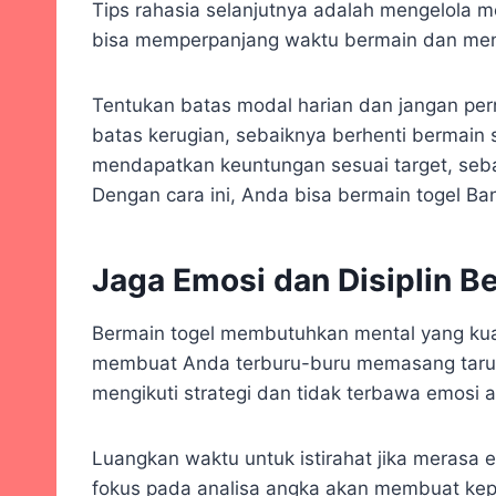
Tips rahasia selanjutnya adalah mengelola m
bisa memperpanjang waktu bermain dan mengu
Tentukan batas modal harian dan jangan per
batas kerugian, sebaiknya berhenti bermain 
mendapatkan keuntungan sesuai target, seba
Dengan cara ini, Anda bisa bermain togel Ba
Jaga Emosi dan Disiplin B
Bermain togel membutuhkan mental yang kuat
membuat Anda terburu-buru memasang taruha
mengikuti strategi dan tidak terbawa emosi 
Luangkan waktu untuk istirahat jika merasa e
fokus pada analisa angka akan membuat kep