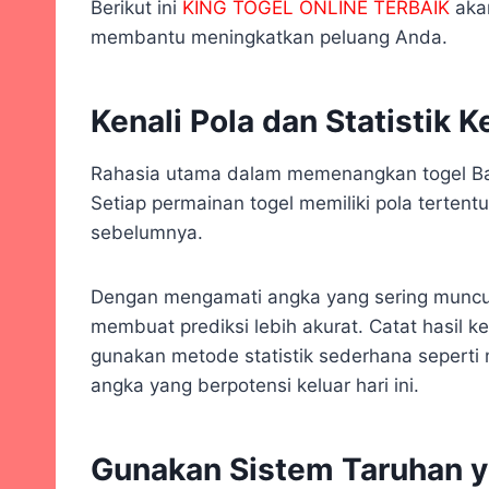
Berikut ini
KING TOGEL ONLINE TERBAIK
akan
membantu meningkatkan peluang Anda.
Kenali Pola dan Statistik 
Rahasia utama dalam memenangkan togel Ba
Setiap permainan togel memiliki pola tertentu
sebelumnya.
Dengan mengamati angka yang sering muncul
membuat prediksi lebih akurat. Catat hasil 
gunakan metode statistik sederhana seperti
angka yang berpotensi keluar hari ini.
Gunakan Sistem Taruhan y