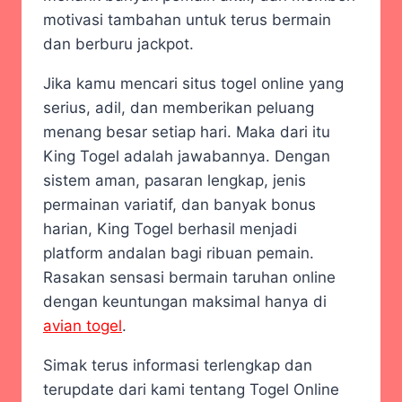
motivasi tambahan untuk terus bermain
dan berburu jackpot.
Jika kamu mencari situs togel online yang
serius, adil, dan memberikan peluang
menang besar setiap hari. Maka dari itu
King Togel adalah jawabannya. Dengan
sistem aman, pasaran lengkap, jenis
permainan variatif, dan banyak bonus
harian, King Togel berhasil menjadi
platform andalan bagi ribuan pemain.
Rasakan sensasi bermain taruhan online
dengan keuntungan maksimal hanya di
avian togel
.
Simak terus informasi terlengkap dan
terupdate dari kami tentang Togel Online