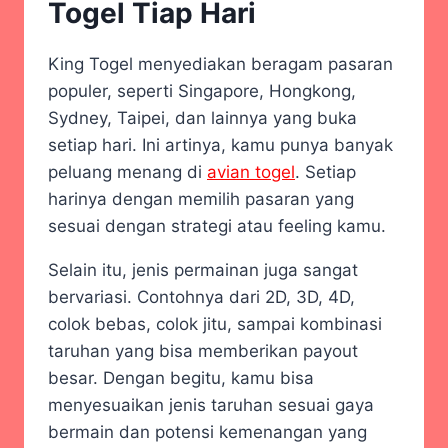
Togel Tiap Hari
King Togel menyediakan beragam pasaran
populer, seperti Singapore, Hongkong,
Sydney, Taipei, dan lainnya yang buka
setiap hari. Ini artinya, kamu punya banyak
peluang menang di
avian togel
.
Setiap
harinya dengan memilih pasaran yang
sesuai dengan strategi atau feeling kamu.
Selain itu, jenis permainan juga sangat
bervariasi. Contohnya dari 2D, 3D, 4D,
colok bebas, colok jitu, sampai kombinasi
taruhan yang bisa memberikan payout
besar. Dengan begitu, kamu bisa
menyesuaikan jenis taruhan sesuai gaya
bermain dan potensi kemenangan yang