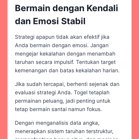
Bermain dengan Kendali
dan Emosi Stabil
Strategi apapun tidak akan efektif jika
Anda bermain dengan emosi. Jangan
mengejar kekalahan dengan menambah
taruhan secara impulsif. Tentukan target
kemenangan dan batas kekalahan harian.
Jika sudah tercapai, berhenti sejenak dan
evaluasi strategi Anda. Togel tetaplah
permainan peluang, jadi penting untuk
tetap bermain santai namun fokus.
Dengan menganalisis data angka,
menerapkan sistem taruhan terstruktur,