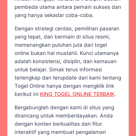
pembeda utama antara pemain sukses dan
yang hanya sekadar coba-coba.
Dengan strategi cerdas, pemilihan pasaran
yang tepat, dan bermain di situs resmi,
memenangkan puluhan juta dari togel
online bukan hal mustahil. Kunci utamanya
adalah konsistensi, disiplin, dan kemauan
untuk belajar. Simak terus informasi
terlengkap dan terupdate dari kami tentang
Togel Online hanya dengan mengklik link
berikut ini
KING TOGEL ONLINE TERBAIK
.
Bergabunglah dengan kami di situs yang
dirancang untuk memberdayakan. Anda
dengan konten berkualitas dan fitur
interaktif yang membuat pengalaman