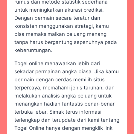
rumus dan metode statistik sederhana
untuk meningkatkan akurasi prediksi.
Dengan bermain secara teratur dan
konsisten menggunakan strategi, kamu
bisa memaksimalkan peluang menang
tanpa harus bergantung sepenuhnya pada
keberuntungan.
Togel online menawarkan lebih dari
sekadar permainan angka biasa. Jika kamu
bermain dengan cerdas memilih situs
terpercaya, memahami jenis taruhan, dan
melakukan analisis angka peluang untuk
menangkan hadiah fantastis benar-benar
terbuka lebar. Simak terus informasi
terlengkap dan terupdate dari kami tentang
Togel Online hanya dengan mengklik link