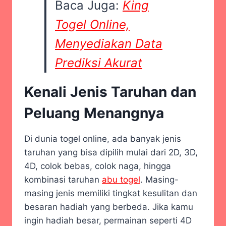
Baca Juga:
King
Togel Online,
Menyediakan Data
Prediksi Akurat
Kenali Jenis Taruhan dan
Peluang Menangnya
Di dunia togel online, ada banyak jenis
taruhan yang bisa dipilih mulai dari 2D, 3D,
4D, colok bebas, colok naga, hingga
kombinasi taruhan
abu togel
. Masing-
masing jenis memiliki tingkat kesulitan dan
besaran hadiah yang berbeda. Jika kamu
ingin hadiah besar, permainan seperti 4D