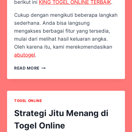
berikut ini
KING TOGEL ONLINE TERBAIK
.
Cukup dengan mengikuti beberapa langkah
sederhana. Anda bisa langsung
mengakses berbagai fitur yang tersedia,
mulai dari melihat hasil keluaran angka.
Oleh karena itu, kami merekomendasikan
abutogel
.
MENANGKAN
READ MORE
HADIAH
FANTASTIS
DI
TOGEL
ONLINE
TOGEL ONLINE
Strategi Jitu Menang di
Togel Online