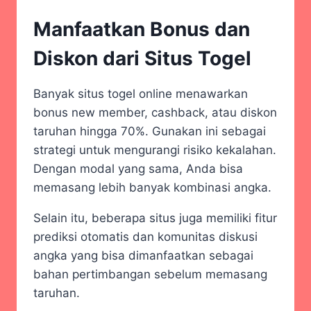
Manfaatkan Bonus dan
Diskon dari Situs Togel
Banyak situs togel online menawarkan
bonus new member, cashback, atau diskon
taruhan hingga 70%. Gunakan ini sebagai
strategi untuk mengurangi risiko kekalahan.
Dengan modal yang sama, Anda bisa
memasang lebih banyak kombinasi angka.
Selain itu, beberapa situs juga memiliki fitur
prediksi otomatis dan komunitas diskusi
angka yang bisa dimanfaatkan sebagai
bahan pertimbangan sebelum memasang
taruhan.