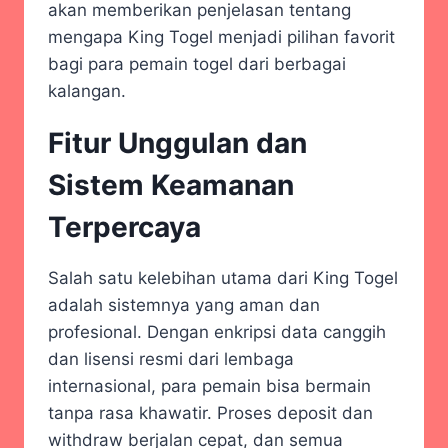
akan memberikan penjelasan tentang
mengapa King Togel menjadi pilihan favorit
bagi para pemain togel dari berbagai
kalangan.
Fitur Unggulan dan
Sistem Keamanan
Terpercaya
Salah satu kelebihan utama dari King Togel
adalah sistemnya yang aman dan
profesional. Dengan enkripsi data canggih
dan lisensi resmi dari lembaga
internasional, para pemain bisa bermain
tanpa rasa khawatir. Proses deposit dan
withdraw berjalan cepat, dan semua