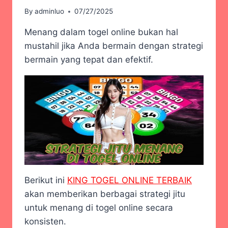
By
adminluo
07/27/2025
Menang dalam togel online bukan hal
mustahil jika Anda bermain dengan strategi
bermain yang tepat dan efektif.
Berikut ini
KING TOGEL ONLINE TERBAIK
akan memberikan berbagai strategi jitu
untuk menang di togel online secara
konsisten.