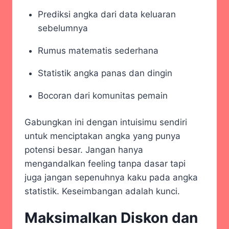
Prediksi angka dari data keluaran
sebelumnya
Rumus matematis sederhana
Statistik angka panas dan dingin
Bocoran dari komunitas pemain
Gabungkan ini dengan intuisimu sendiri
untuk menciptakan angka yang punya
potensi besar. Jangan hanya
mengandalkan feeling tanpa dasar tapi
juga jangan sepenuhnya kaku pada angka
statistik. Keseimbangan adalah kunci.
Maksimalkan Diskon dan