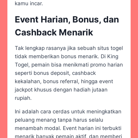
kamu incar.
Event Harian, Bonus, dan
Cashback Menarik
Tak lengkap rasanya jika sebuah situs togel
tidak memberikan bonus menarik. Di King
Togel, pemain bisa menikmati promo harian
seperti bonus deposit, cashback
kekalahan, bonus referral, hingga event
jackpot khusus dengan hadiah jutaan
rupiah.
Ini adalah cara cerdas untuk meningkatkan
peluang menang tanpa harus selalu
menambah modal. Event harian ini terbukti
menarik banyak pemain aktif, dan memberi