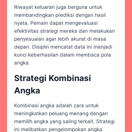
Riwayat keluaran juga berguna untuk
membandingkan prediksi dengan hasil
nyata. Pemain dapat mengevaluasi
efektivitas strategi mereka dan melakukan
penyesuaian agar lebih akurat di masa
depan. Disiplin mencatat data ini menjadi
kunci keberhasilan dalam membaca pola
angka.
Strategi Kombinasi
Angka
Kombinasi angka adalah cara untuk
meningkatkan peluang menang dengan
memilih angka yang saling terkait. Strategi
ini melibatkan pengelompokan angka