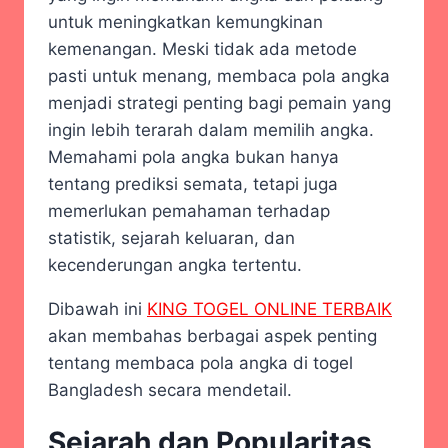
untuk meningkatkan kemungkinan
kemenangan. Meski tidak ada metode
pasti untuk menang, membaca pola angka
menjadi strategi penting bagi pemain yang
ingin lebih terarah dalam memilih angka.
Memahami pola angka bukan hanya
tentang prediksi semata, tetapi juga
memerlukan pemahaman terhadap
statistik, sejarah keluaran, dan
kecenderungan angka tertentu.
Dibawah ini
KING TOGEL ONLINE TERBAIK
akan membahas berbagai aspek penting
tentang membaca pola angka di togel
Bangladesh secara mendetail.
Sejarah dan Popularitas