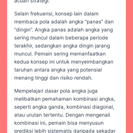
acuan strategi.
Selain frekuensi, konsep lain dalam
membaca pola adalah angka “panas” dan
“dingin”. Angka panas adalah angka yang
sering muncul dalam beberapa periode
terakhir, sedangkan angka dingin jarang
muncul. Pemain sering memanfaatkan
kedua konsep ini untuk menyeimbangkan
taruhan antara angka yang potensial
menang tinggi dan risiko rendah.
Mempelajari dasar pola angka juga
melibatkan pemahaman kombinasi angka,
seperti angka ganda, kombinasi diagonal,
atau urutan tertentu. Dengan mengenali
kombinasi ini, pemain bisa menyusun
prediksi lebih sistematis daripada sekadar