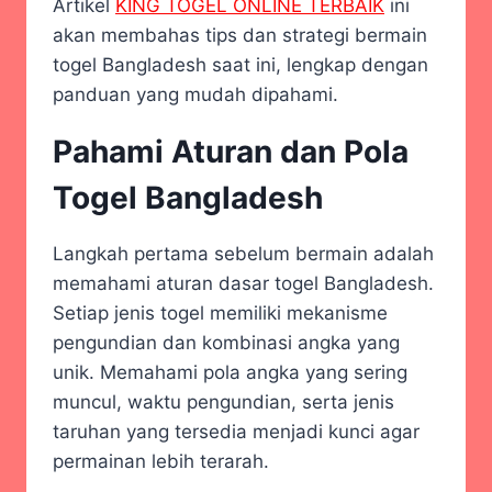
Artikel
KING TOGEL ONLINE TERBAIK
ini
akan membahas tips dan strategi bermain
togel Bangladesh saat ini, lengkap dengan
panduan yang mudah dipahami.
Pahami Aturan dan Pola
Togel Bangladesh
Langkah pertama sebelum bermain adalah
memahami aturan dasar togel Bangladesh.
Setiap jenis togel memiliki mekanisme
pengundian dan kombinasi angka yang
unik. Memahami pola angka yang sering
muncul, waktu pengundian, serta jenis
taruhan yang tersedia menjadi kunci agar
permainan lebih terarah.