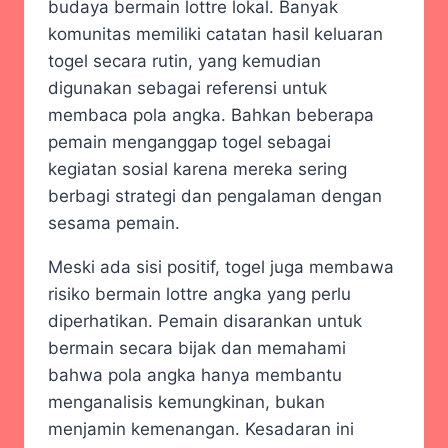
budaya bermain lottre lokal. Banyak
komunitas memiliki catatan hasil keluaran
togel secara rutin, yang kemudian
digunakan sebagai referensi untuk
membaca pola angka. Bahkan beberapa
pemain menganggap togel sebagai
kegiatan sosial karena mereka sering
berbagi strategi dan pengalaman dengan
sesama pemain.
Meski ada sisi positif, togel juga membawa
risiko bermain lottre angka yang perlu
diperhatikan. Pemain disarankan untuk
bermain secara bijak dan memahami
bahwa pola angka hanya membantu
menganalisis kemungkinan, bukan
menjamin kemenangan. Kesadaran ini