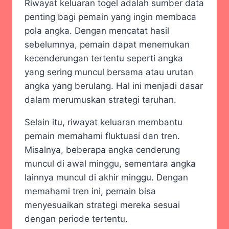
Riwayat keluaran togel adalah sumber data
penting bagi pemain yang ingin membaca
pola angka. Dengan mencatat hasil
sebelumnya, pemain dapat menemukan
kecenderungan tertentu seperti angka
yang sering muncul bersama atau urutan
angka yang berulang. Hal ini menjadi dasar
dalam merumuskan strategi taruhan.
Selain itu, riwayat keluaran membantu
pemain memahami fluktuasi dan tren.
Misalnya, beberapa angka cenderung
muncul di awal minggu, sementara angka
lainnya muncul di akhir minggu. Dengan
memahami tren ini, pemain bisa
menyesuaikan strategi mereka sesuai
dengan periode tertentu.