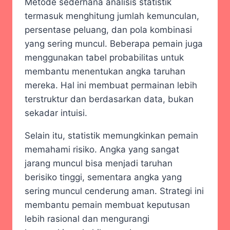
Metode sederhana analisis statistik
termasuk menghitung jumlah kemunculan,
persentase peluang, dan pola kombinasi
yang sering muncul. Beberapa pemain juga
menggunakan tabel probabilitas untuk
membantu menentukan angka taruhan
mereka. Hal ini membuat permainan lebih
terstruktur dan berdasarkan data, bukan
sekadar intuisi.
Selain itu, statistik memungkinkan pemain
memahami risiko. Angka yang sangat
jarang muncul bisa menjadi taruhan
berisiko tinggi, sementara angka yang
sering muncul cenderung aman. Strategi ini
membantu pemain membuat keputusan
lebih rasional dan mengurangi