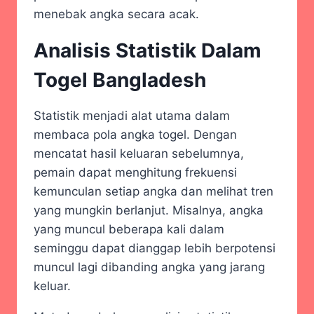
menebak angka secara acak.
Analisis Statistik Dalam
Togel Bangladesh
Statistik menjadi alat utama dalam
membaca pola angka togel. Dengan
mencatat hasil keluaran sebelumnya,
pemain dapat menghitung frekuensi
kemunculan setiap angka dan melihat tren
yang mungkin berlanjut. Misalnya, angka
yang muncul beberapa kali dalam
seminggu dapat dianggap lebih berpotensi
muncul lagi dibanding angka yang jarang
keluar.