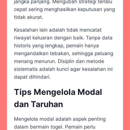
jangka panjang. Mengubah strategi terlalu
cepat sering menghasilkan keputusan yang
tidak akurat.
Kesalahan lain adalah tidak mencatat
riwayat keluaran dengan baik. Tanpa data
historis yang lengkap, pemain hanya
mengandalkan tebakan, sehingga peluang
menang menurun. Disiplin dan metode
sistematis adalah kunci agar kesalahan ini
dapat dihindari.
Tips Mengelola Modal
dan Taruhan
Mengelola modal adalah aspek penting
dalam bermain togel. Pemain perlu