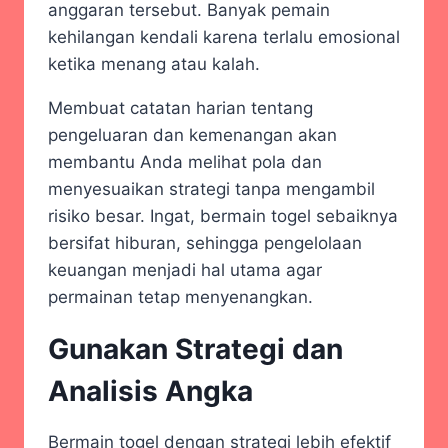
anggaran tersebut. Banyak pemain
kehilangan kendali karena terlalu emosional
ketika menang atau kalah.
Membuat catatan harian tentang
pengeluaran dan kemenangan akan
membantu Anda melihat pola dan
menyesuaikan strategi tanpa mengambil
risiko besar. Ingat, bermain togel sebaiknya
bersifat hiburan, sehingga pengelolaan
keuangan menjadi hal utama agar
permainan tetap menyenangkan.
Gunakan Strategi dan
Analisis Angka
Bermain togel dengan strategi lebih efektif