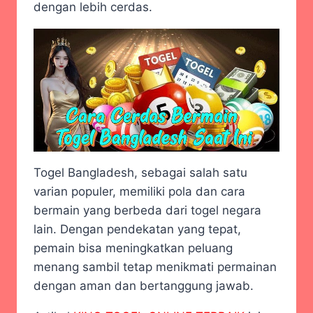
dengan lebih cerdas.
Togel Bangladesh, sebagai salah satu
varian populer, memiliki pola dan cara
bermain yang berbeda dari togel negara
lain. Dengan pendekatan yang tepat,
pemain bisa meningkatkan peluang
menang sambil tetap menikmati permainan
dengan aman dan bertanggung jawab.