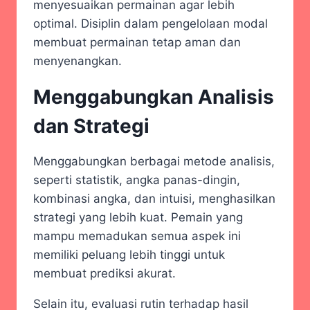
menyesuaikan permainan agar lebih
optimal. Disiplin dalam pengelolaan modal
membuat permainan tetap aman dan
menyenangkan.
Menggabungkan Analisis
dan Strategi
Menggabungkan berbagai metode analisis,
seperti statistik, angka panas-dingin,
kombinasi angka, dan intuisi, menghasilkan
strategi yang lebih kuat. Pemain yang
mampu memadukan semua aspek ini
memiliki peluang lebih tinggi untuk
membuat prediksi akurat.
Selain itu, evaluasi rutin terhadap hasil