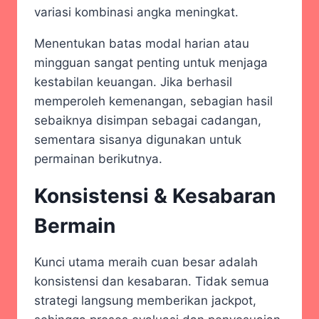
variasi kombinasi angka meningkat.
Menentukan batas modal harian atau
mingguan sangat penting untuk menjaga
kestabilan keuangan. Jika berhasil
memperoleh kemenangan, sebagian hasil
sebaiknya disimpan sebagai cadangan,
sementara sisanya digunakan untuk
permainan berikutnya.
Konsistensi & Kesabaran
Bermain
Kunci utama meraih cuan besar adalah
konsistensi dan kesabaran. Tidak semua
strategi langsung memberikan jackpot,