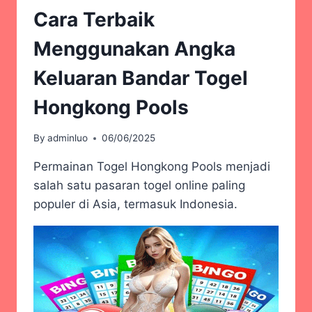
Cara Terbaik
Menggunakan Angka
Keluaran Bandar Togel
Hongkong Pools
By
adminluo
06/06/2025
Permainan Togel Hongkong Pools menjadi
salah satu pasaran togel online paling
populer di Asia, termasuk Indonesia.