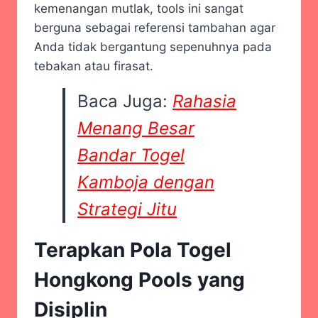
kemenangan mutlak, tools ini sangat
berguna sebagai referensi tambahan agar
Anda tidak bergantung sepenuhnya pada
tebakan atau firasat.
Baca Juga:
Rahasia
Menang Besar
Bandar Togel
Kamboja dengan
Strategi Jitu
Terapkan Pola Togel
Hongkong Pools yang
Disiplin