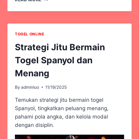
LENGKAP
MENANG
TOGEL
SPANYOL
SETIAP
TOGEL ONLINE
HARI
Strategi Jitu Bermain
Togel Spanyol dan
Menang
By
adminluo
11/19/2025
Temukan strategi jitu bermain togel
Spanyol, tingkatkan peluang menang,
pahami pola angka, dan kelola modal
dengan disiplin.