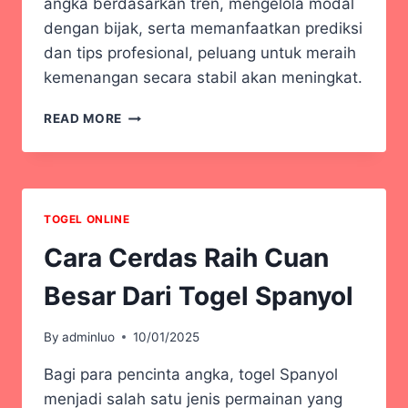
angka berdasarkan tren, mengelola modal
dengan bijak, serta memanfaatkan prediksi
dan tips profesional, peluang untuk meraih
kemenangan secara stabil akan meningkat.
MENANG
READ MORE
KONSISTEN
DI
TOGEL
SPANYOL
DENGAN
TOGEL ONLINE
STRATEGI
TERBARU
Cara Cerdas Raih Cuan
Besar Dari Togel Spanyol
By
adminluo
10/01/2025
Bagi para pencinta angka, togel Spanyol
menjadi salah satu jenis permainan yang