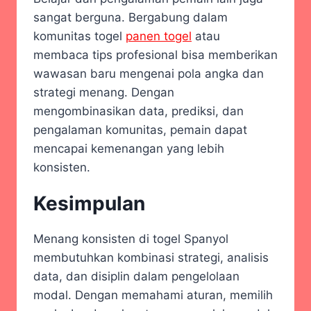
sangat berguna. Bergabung dalam
komunitas togel
panen togel
atau
membaca tips profesional bisa memberikan
wawasan baru mengenai pola angka dan
strategi menang. Dengan
mengombinasikan data, prediksi, dan
pengalaman komunitas, pemain dapat
mencapai kemenangan yang lebih
konsisten.
Kesimpulan
Menang konsisten di togel Spanyol
membutuhkan kombinasi strategi, analisis
data, dan disiplin dalam pengelolaan
modal. Dengan memahami aturan, memilih