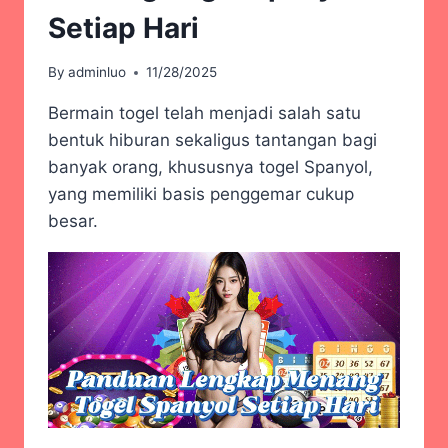
Setiap Hari
By
adminluo
11/28/2025
Bermain togel telah menjadi salah satu
bentuk hiburan sekaligus tantangan bagi
banyak orang, khususnya togel Spanyol,
yang memiliki basis penggemar cukup
besar.