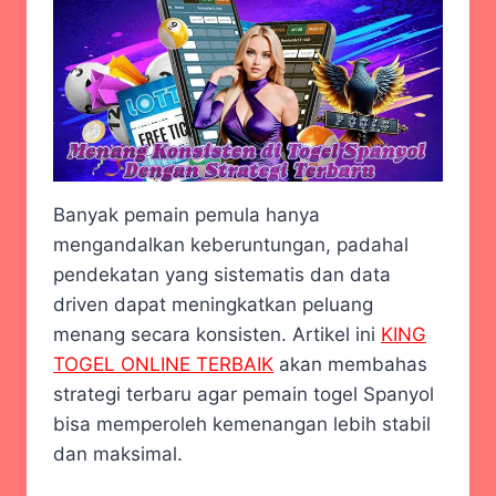
Banyak pemain pemula hanya
mengandalkan keberuntungan, padahal
pendekatan yang sistematis dan data
driven dapat meningkatkan peluang
menang secara konsisten. Artikel ini
KING
TOGEL ONLINE TERBAIK
akan membahas
strategi terbaru agar pemain togel Spanyol
bisa memperoleh kemenangan lebih stabil
dan maksimal.