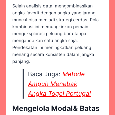
Selain analisis data, mengombinasikan
angka favorit dengan angka yang jarang
muncul bisa menjadi strategi cerdas. Pola
kombinasi ini memungkinkan pemain
mengeksplorasi peluang baru tanpa
mengandalkan satu angka saja.
Pendekatan ini meningkatkan peluang
menang secara konsisten dalam jangka
panjang.
Baca Juga:
Metode
Ampuh Menebak
Angka Togel Portugal
Mengelola Modal& Batas