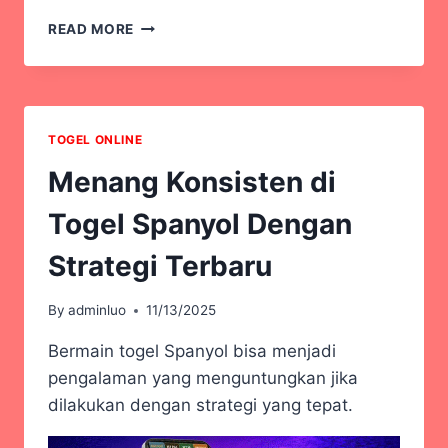
STRATEGI
READ MORE
JITU
BERMAIN
TOGEL
SPANYOL
DAN
TOGEL ONLINE
MENANG
Menang Konsisten di
Togel Spanyol Dengan
Strategi Terbaru
By
adminluo
11/13/2025
Bermain togel Spanyol bisa menjadi
pengalaman yang menguntungkan jika
dilakukan dengan strategi yang tepat.