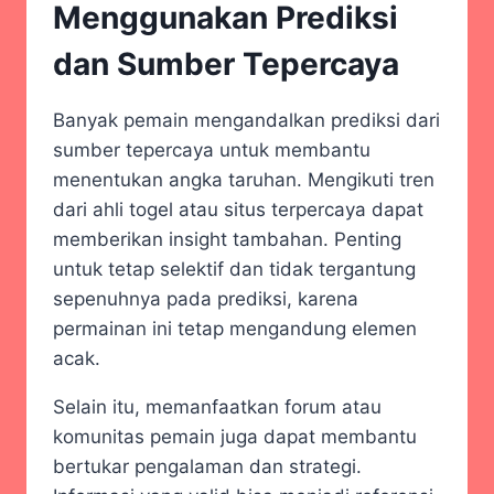
Menggunakan Prediksi
dan Sumber Tepercaya
Banyak pemain mengandalkan prediksi dari
sumber tepercaya untuk membantu
menentukan angka taruhan. Mengikuti tren
dari ahli togel atau situs terpercaya dapat
memberikan insight tambahan. Penting
untuk tetap selektif dan tidak tergantung
sepenuhnya pada prediksi, karena
permainan ini tetap mengandung elemen
acak.
Selain itu, memanfaatkan forum atau
komunitas pemain juga dapat membantu
bertukar pengalaman dan strategi.