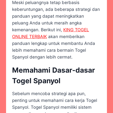
Meski peluangnya tetap berbasis
keberuntungan, ada beberapa strategi dan
panduan yang dapat meningkatkan
peluang Anda untuk meraih angka
kemenangan. Berikut ini,
KING TOGEL
ONLINE TERBAIK
akan memberikan
panduan lengkap untuk membantu Anda
lebih memahami cara bermain Togel
Spanyol dengan lebih cermat.
Memahami Dasar-dasar
Togel Spanyol
Sebelum mencoba strategi apa pun,
penting untuk memahami cara kerja Togel
Spanyol. Togel Spanyol memiliki sistem