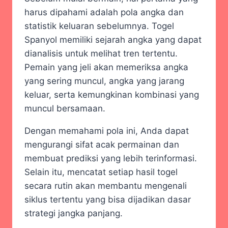
harus dipahami adalah pola angka dan
statistik keluaran sebelumnya. Togel
Spanyol memiliki sejarah angka yang dapat
dianalisis untuk melihat tren tertentu.
Pemain yang jeli akan memeriksa angka
yang sering muncul, angka yang jarang
keluar, serta kemungkinan kombinasi yang
muncul bersamaan.
Dengan memahami pola ini, Anda dapat
mengurangi sifat acak permainan dan
membuat prediksi yang lebih terinformasi.
Selain itu, mencatat setiap hasil togel
secara rutin akan membantu mengenali
siklus tertentu yang bisa dijadikan dasar
strategi jangka panjang.