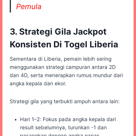
Pemula
3. Strategi Gila Jackpot
Konsisten Di Togel Liberia
Sementara di Liberia, pemain lebih sering
menggunakan strategi campuran antara 2D
dan 4D, serta menerapkan rumus mundur dari
angka kepala dan ekor.
Strategi gila yang terbukti ampuh antara lain:
Hari 1–2: Fokus pada angka kepala dari
result sebelumnya, turunkan -1 dan
pasangkan dengan angka panas.