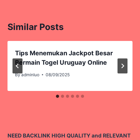
Similar Posts
Tips Menemukan Jackpot Besar
Bermain Togel Uruguay Online
By
adminluo
08/09/2025
NEED BACKLINK HIGH QUALITY and RELEVANT