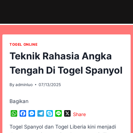
Skip
to
content
TOGEL ONLINE
Teknik Rahasia Angka
Tengah Di Togel Spanyol
By
adminluo
07/13/2025
Bagikan
W
F
M
T
S
L
X
Share
h
a
e
e
k
i
a
c
s
l
y
n
Togel Spanyol dan Togel Liberia kini menjadi