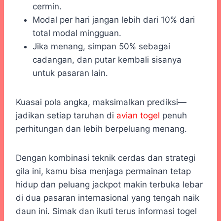
cermin.
Modal per hari jangan lebih dari 10% dari
total modal mingguan.
Jika menang, simpan 50% sebagai
cadangan, dan putar kembali sisanya
untuk pasaran lain.
Kuasai pola angka, maksimalkan prediksi—
jadikan setiap taruhan di
avian togel
penuh
perhitungan dan lebih berpeluang menang.
Dengan kombinasi teknik cerdas dan strategi
gila ini, kamu bisa menjaga permainan tetap
hidup dan peluang jackpot makin terbuka lebar
di dua pasaran internasional yang tengah naik
daun ini. Simak dan ikuti terus informasi togel