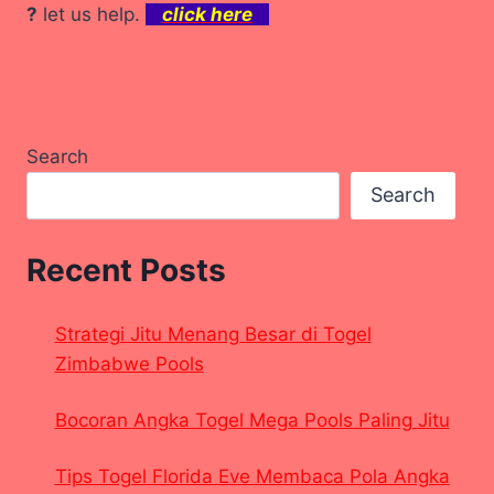
?
let us help.
click here
Search
Search
Recent Posts
Strategi Jitu Menang Besar di Togel
Zimbabwe Pools
Bocoran Angka Togel Mega Pools Paling Jitu
Tips Togel Florida Eve Membaca Pola Angka