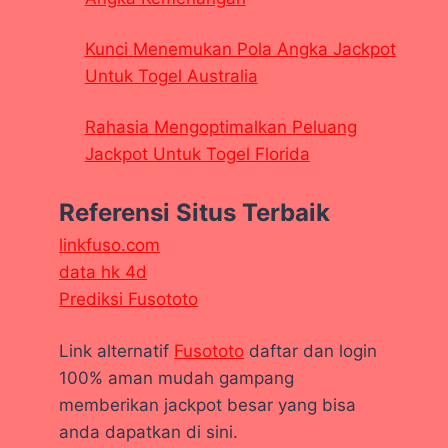
Kunci Menemukan Pola Angka Jackpot
Untuk Togel Australia
Rahasia Mengoptimalkan Peluang
Jackpot Untuk Togel Florida
Referensi Situs Terbaik
linkfuso.com
data hk 4d
Prediksi Fusototo
Link alternatif
Fusototo
daftar dan login
100% aman mudah gampang
memberikan jackpot besar yang bisa
anda dapatkan di sini.