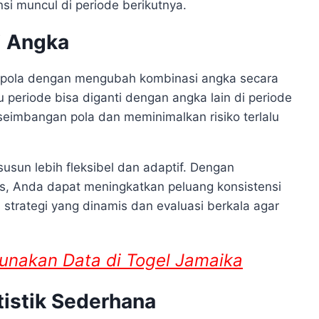
i muncul di periode berikutnya.
i Angka
n pola dengan mengubah kombinasi angka secara
u periode bisa diganti dengan angka lain di periode
seimbangan pola dan meminimalkan risiko terlalu
sun lebih fleksibel dan adaptif. Dengan
is, Anda dapat meningkatkan peluang konsistensi
strategi yang dinamis dan evaluasi berkala agar
unakan Data di Togel Jamaika
istik Sederhana