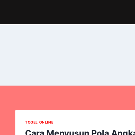
Skip
to
content
TOGEL ONLINE
Cara Menyusun Pola Angka 