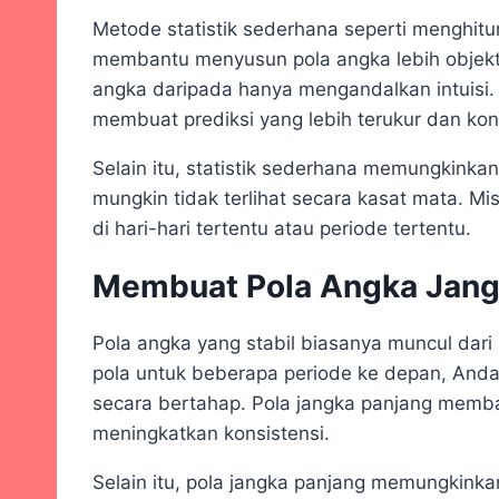
Metode statistik sederhana seperti menghitu
membantu menyusun pola angka lebih objektif
angka daripada hanya mengandalkan intuisi
membuat prediksi yang lebih terukur dan kon
Selain itu, statistik sederhana memungkinka
mungkin tidak terlihat secara kasat mata. Mi
di hari-hari tertentu atau periode tertentu.
Membuat Pola Angka Jang
Pola angka yang stabil biasanya muncul da
pola untuk beberapa periode ke depan, Anda
secara bertahap. Pola jangka panjang memb
meningkatkan konsistensi.
Selain itu, pola jangka panjang memungkink