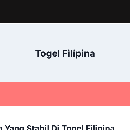
Togel Filipina
Yang Stabil Di Togel Filipina