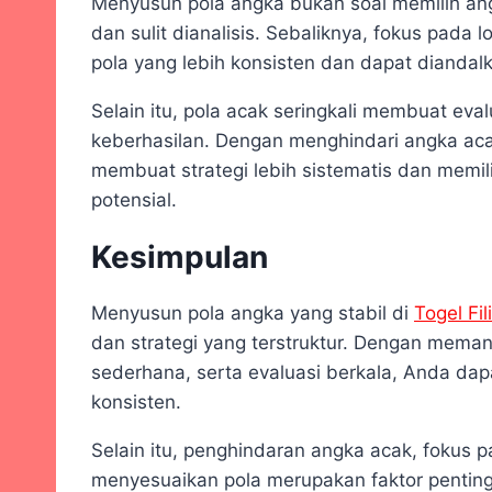
Menyusun pola angka bukan soal memilih ang
dan sulit dianalisis. Sebaliknya, fokus pada 
pola yang lebih konsisten dan dapat diandal
Selain itu, pola acak seringkali membuat eva
keberhasilan. Dengan menghindari angka ac
membuat strategi lebih sistematis dan memil
potensial.
Kesimpulan
Menyusun pola angka yang stabil di
Togel Fil
dan strategi yang terstruktur. Dengan memanf
sederhana, serta evaluasi berkala, Anda da
konsisten.
Selain itu, penghindaran angka acak, fokus 
menyesuaikan pola merupakan faktor pentin