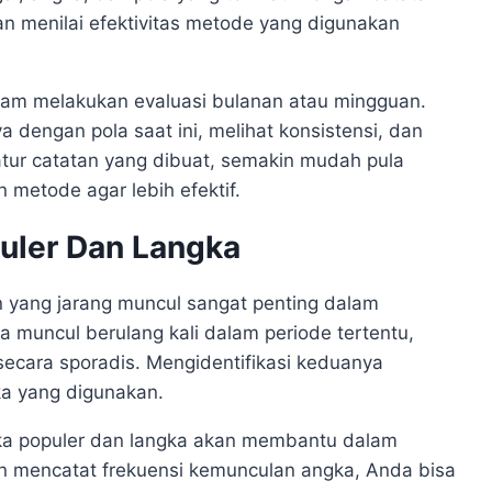
n menilai efektivitas metode yang digunakan
lam melakukan evaluasi bulanan atau mingguan.
engan pola saat ini, melihat konsistensi, dan
atur catatan yang dibuat, semakin mudah pula
 metode agar lebih efektif.
uler Dan Langka
 yang jarang muncul sangat penting dalam
a muncul berulang kali dalam periode tertentu,
ecara sporadis. Mengidentifikasi keduanya
 yang digunakan.
ka populer dan langka akan membantu dalam
an mencatat frekuensi kemunculan angka, Anda bisa