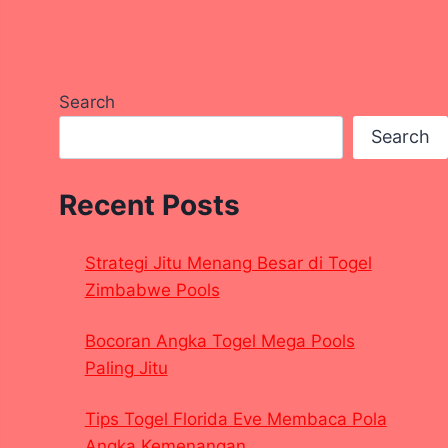
Search
Search
Recent Posts
Strategi Jitu Menang Besar di Togel
Zimbabwe Pools
Bocoran Angka Togel Mega Pools
Paling Jitu
Tips Togel Florida Eve Membaca Pola
Angka Kemenangan